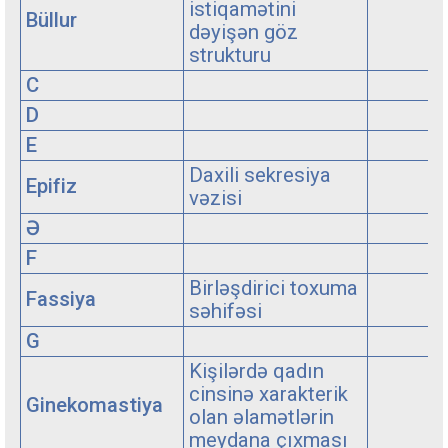
istiqamətini
Büllur
dəyişən göz
strukturu
C
D
E
Daxili sekresiya
Epifiz
vəzisi
Ə
F
Birləşdirici toxuma
Fassiya
səhifəsi
G
Kişilərdə qadın
cinsinə xarakterik
Ginekomastiya
olan əlamətlərin
meydana çıxması