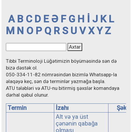
A
B
C
D
E
Ə
F
G
H
İ
J
K
L
M
N
O
P
Q
R
S
U
V
X
Y
Z
Tibbi Terminoloji Lüğətimizin böyüməsində sən də
bizə dəstək ol.
050-334-11-82 nömrəsindən bizimlə Whatsapp-la
əlaqəyə keç, sən də terminlər yazmağa başla.
ATU tələbləri və ATU-nu bitirmiş şəxslər komandaya
dərhal qəbul olunur.
Termin
İzahı
Şəkil
Alt və ya üst
çənənin qabağa
olması