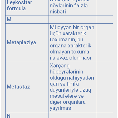
Leykositar
növlərinin faizlə
formula
nisbəti
M
Müəyyən bir orqan
üçün xarakterik
toxumanın, bu
Metaplaziya
orqana xarakterik
olmayan toxuma
ilə əvəz olunması
Xərçəng
hüceyrələrinin
olduğu nahiyyədən
qan və limfa
Metastaz
düyünləriylə uzaq
məsafələrə və
digər orqanlara
yayılması
N