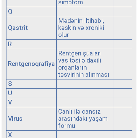
simptom
Q
Mədənin iltihabı,
Qastrit
kəskin və xroniki
olur
R
Rentgen şüaları
vasitəsilə daxili
Rentgenoqrafiya
orqanların
təsvirinin alınması
S
U
V
Canlı ilə cansız
Virus
arasındakı yaşam
formu
X