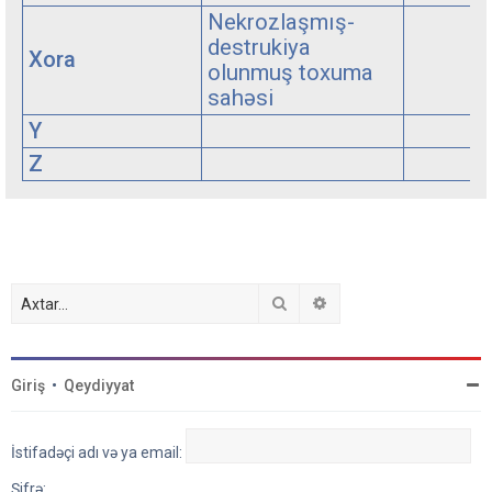
Nekrozlaşmış-
destrukiya
Xora
olunmuş toxuma
sahəsi
Y
Z
Axtar
Detallı axtarış
Giriş
•
Qeydiyyat
İstifadəçi adı və ya email:
Şifrə: