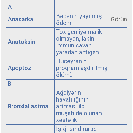
A
Bədənin yayılmış
Anasarka
Görüntü
ödemi
Toxigenliyə malik
olmayan, lakin
Anatoksin
immun cavab
yaradan antigen
Hüceyrənin
Apoptoz
proqramlaşdırılmış
ölümü
B
Ağciyərin
havalılığının
Bronxial astma
artması ilə
müşahidə olunan
xəstəlik
İşığı sındıraraq