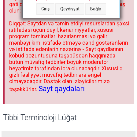
qəti qadağandır! Forum qaydaları ilə mütləq tanış
Giriş
Qeydiyyat
Bağla
olun:
Diqqət: Saytdan və təmin etdiyi resurslardan şəxsi
istifadəsi üçün deyil, kənar niyyətlər, xüsusi
proqram təminatları hazırlanması və gəlir
mənbəyi kimi istifadə etməyə cəhd göstərənlərin
və istifadə edənlərin nəzərinə - Sayt qaydlarının
kobud pozuntusuna təşəbüsdən haqqınızda
bütün müvafiq tədbirlər böyük moderator
heyətimiz tərəfindən icra olunacaqdır. Xüsusilə
gizli fəaliyyət müvafiq tədbirlərə əngəl
olmayacaqdır. Dəstək olan izləyicilərimizə
Sayt qaydaları
təşəkkürlər.
Tibbi Terminoloji Lüğət