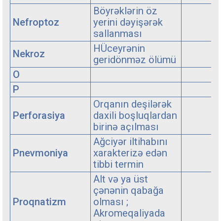
Böyrəklərin öz
Nefroptoz
yerini dəyişərək
sallanması
HÜceyrənin
Nekroz
geridönməz ölümü
O
P
Orqanın deşilərək
Perforasiya
daxili boşluqlardan
birinə açılması
Ağciyər iltihabını
Pnevmoniya
xarakterizə edən
tibbi termin
Alt və ya üst
çənənin qabağa
Proqnatizm
olması ;
Akromeqaliyada