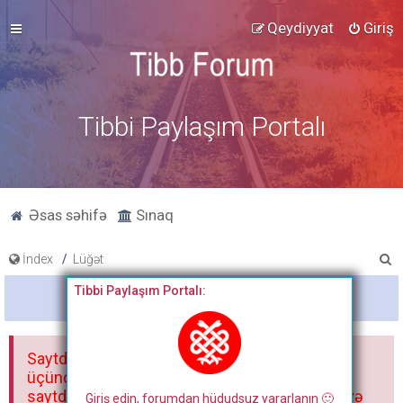
Qeydiyyat
Giriş
Tibbi Paylaşım Portalı
Əsas səhifə
Sınaq
A
İndex
Lüğət
x
Tibbi Paylaşım Portalı:
Bitdi
t
a
Saytdakı materiallar yalnız fərdi istifadəniz
r
üçündür. Materialları istisnasız heç bir qrupda,
saytda və sosial şəbəkədə paylaşmaq olmaz və
Giriş edin, forumdan hüdudsuz yararlanın 🙂