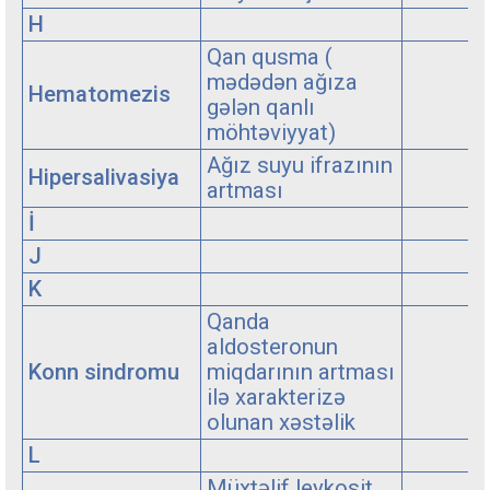
H
Qan qusma (
mədədən ağıza
Hematomezis
gələn qanlı
möhtəviyyat)
Ağız suyu ifrazının
Hipersalivasiya
artması
İ
J
K
Qanda
aldosteronun
Konn sindromu
miqdarının artması
ilə xarakterizə
olunan xəstəlik
L
Müxtəlif leykosit