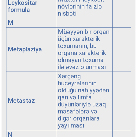
Leykositar
növlərinin faizlə
formula
nisbəti
M
Müəyyən bir orqan
üçün xarakterik
toxumanın, bu
Metaplaziya
orqana xarakterik
olmayan toxuma
ilə əvəz olunması
Xərçəng
hüceyrələrinin
olduğu nahiyyədən
qan və limfa
Metastaz
düyünləriylə uzaq
məsafələrə və
digər orqanlara
yayılması
N