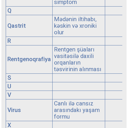
simptom
Q
Mədənin iltihabı,
Qastrit
kəskin və xroniki
olur
R
Rentgen şüaları
vasitəsilə daxili
Rentgenoqrafiya
orqanların
təsvirinin alınması
S
U
V
Canlı ilə cansız
Virus
arasındakı yaşam
formu
X