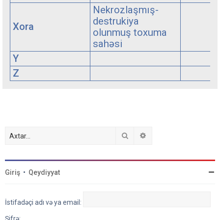
Nekrozlaşmış-
destrukiya
Xora
olunmuş toxuma
sahəsi
Y
Z
Axtar
Detallı axtarış
Giriş
•
Qeydiyyat
İstifadəçi adı və ya email:
Şifrə: