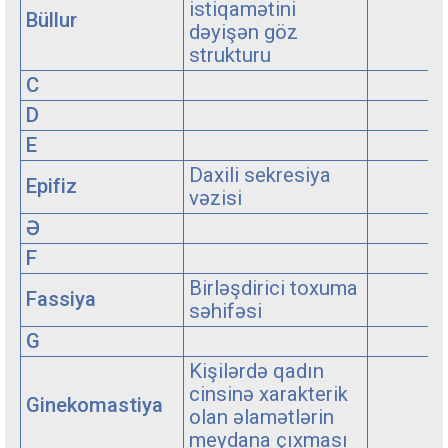
istiqamətini
Büllur
dəyişən göz
strukturu
C
D
E
Daxili sekresiya
Epifiz
vəzisi
Ə
F
Birləşdirici toxuma
Fassiya
səhifəsi
G
Kişilərdə qadın
cinsinə xarakterik
Ginekomastiya
olan əlamətlərin
meydana çıxması