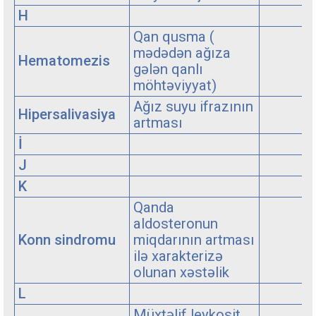
H
Qan qusma (
mədədən ağıza
Hematomezis
gələn qanlı
möhtəviyyat)
Ağız suyu ifrazının
Hipersalivasiya
artması
İ
J
K
Qanda
aldosteronun
Konn sindromu
miqdarının artması
ilə xarakterizə
olunan xəstəlik
L
Müxtəlif leykosit