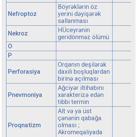
Böyrəklərin öz
Nefroptoz
yerini dəyişərək
sallanması
HÜceyrənin
Nekroz
geridönməz ölümü
O
P
Orqanın deşilərək
Perforasiya
daxili boşluqlardan
birinə açılması
Ağciyər iltihabını
Pnevmoniya
xarakterizə edən
tibbi termin
Alt və ya üst
çənənin qabağa
Proqnatizm
olması ;
Akromeqaliyada