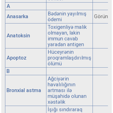
A
Bədənin yayılmış
Anasarka
Görüntü
ödemi
Toxigenliyə malik
olmayan, lakin
Anatoksin
immun cavab
yaradan antigen
Hüceyrənin
Apoptoz
proqramlaşdırılmış
ölümü
B
Ağciyərin
havalılığının
Bronxial astma
artması ilə
müşahidə olunan
xəstəlik
İşığı sındıraraq