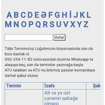
A
B
C
D
E
Ə
F
G
H
İ
J
K
L
M
N
O
P
Q
R
S
U
V
X
Y
Z
Tibbi Terminoloji Lüğətimizin böyüməsində sən də
bizə dəstək ol.
050-334-11-82 nömrəsindən bizimlə Whatsapp-la
əlaqəyə keç, sən də terminlər yazmağa başla.
ATU tələbləri və ATU-nu bitirmiş şəxslər komandaya
dərhal qəbul olunur.
Termin
İzahı
Şəkil
Alt və ya üst
çənənin qabağa
olması