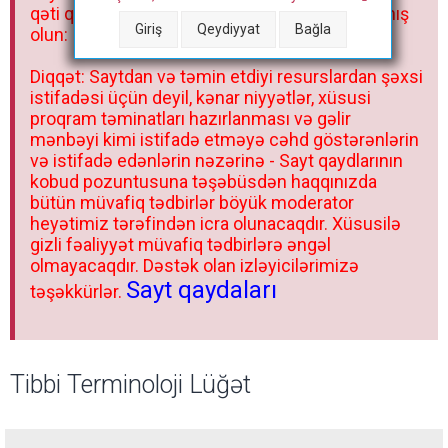
qəti qadağandır! Forum qaydaları ilə mütləq tanış
Giriş
Qeydiyyat
Bağla
olun:
Diqqət: Saytdan və təmin etdiyi resurslardan şəxsi
istifadəsi üçün deyil, kənar niyyətlər, xüsusi
proqram təminatları hazırlanması və gəlir
mənbəyi kimi istifadə etməyə cəhd göstərənlərin
və istifadə edənlərin nəzərinə - Sayt qaydlarının
kobud pozuntusuna təşəbüsdən haqqınızda
bütün müvafiq tədbirlər böyük moderator
heyətimiz tərəfindən icra olunacaqdır. Xüsusilə
gizli fəaliyyət müvafiq tədbirlərə əngəl
olmayacaqdır. Dəstək olan izləyicilərimizə
Sayt qaydaları
təşəkkürlər.
Tibbi Terminoloji Lüğət