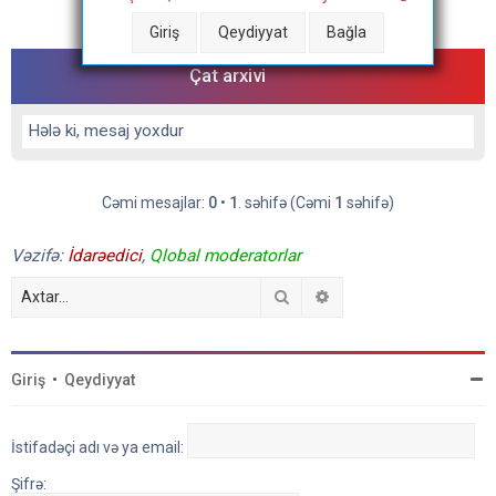
Cəmi mesajlar:
0
•
1
. səhifə (Cəmi
1
səhifə)
Giriş
Qeydiyyat
Bağla
Çat arxivi
Hələ ki, mesaj yoxdur
Cəmi mesajlar:
0
•
1
. səhifə (Cəmi
1
səhifə)
Vəzifə:
İdarəedici
,
Qlobal moderatorlar
Axtar
Detallı axtarış
Giriş
•
Qeydiyyat
İstifadəçi adı və ya email:
Şifrə: