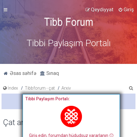
Qeydiyyat
Giriş
Tibbi Paylaşım Portalı
Əsas səhifə
Sınaq
A
İndex
Tibbforum - çat
Arxiv
x
Tibbi Paylaşım Portalı:
Bitdi
t
a
Çat arxivi
r
Giriş edin, forumdan hüdudsuz yararlanın 🙂