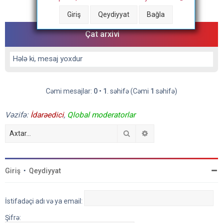
Cəmi mesajlar:
0
•
1
. səhifə (Cəmi
1
səhifə)
Giriş
Qeydiyyat
Bağla
Çat arxivi
Hələ ki, mesaj yoxdur
Cəmi mesajlar:
0
•
1
. səhifə (Cəmi
1
səhifə)
Vəzifə:
İdarəedici
,
Qlobal moderatorlar
Axtar
Detallı axtarış
Giriş
•
Qeydiyyat
İstifadəçi adı və ya email:
Şifrə: