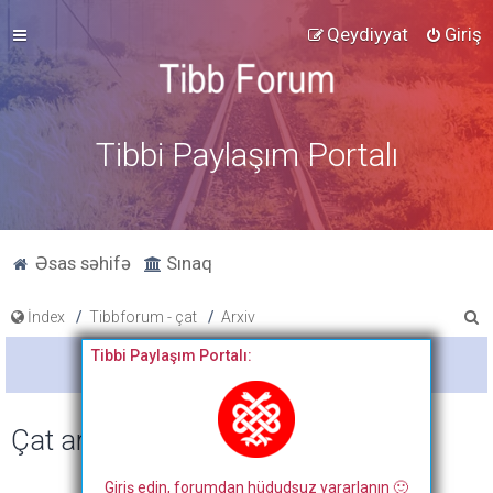
Qeydiyyat
Giriş
Tibbi Paylaşım Portalı
Əsas səhifə
Sınaq
A
İndex
Tibbforum - çat
Arxiv
x
Tibbi Paylaşım Portalı:
Bitdi
t
a
Çat arxivi
r
Giriş edin, forumdan hüdudsuz yararlanın 🙂