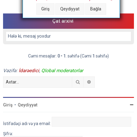
Cəmi mesajlar:
0
•
1
. səhifə (Cəmi
1
səhifə)
Giriş
Qeydiyyat
Bağla
Çat arxivi
Hələ ki, mesaj yoxdur
Cəmi mesajlar:
0
•
1
. səhifə (Cəmi
1
səhifə)
Vəzifə:
İdarəedici
,
Qlobal moderatorlar
Axtar
Detallı axtarış
Giriş
•
Qeydiyyat
İstifadəçi adı və ya email:
Şifrə: