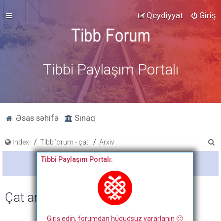
Qeydiyyat
Giriş
Tibbi Paylaşım Portalı
Əsas səhifə
Sınaq
A
İndex
Tibbforum - çat
Arxiv
x
Tibbi Paylaşım Portalı:
Bitdi
t
a
Çat arxivi
r
Giriş edin, forumdan hüdudsuz yararlanın 🙂