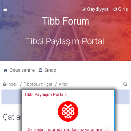
Qeydiyyat
Giriş
Tibbi Paylaşım Portalı
Əsas səhifə
Sınaq
A
İndex
Tibbforum - çat
Arxiv
x
Tibbi Paylaşım Portalı:
Bitdi
t
a
Çat arxivi
r
Giriş edin, forumdan hüdudsuz yararlanın 🙂