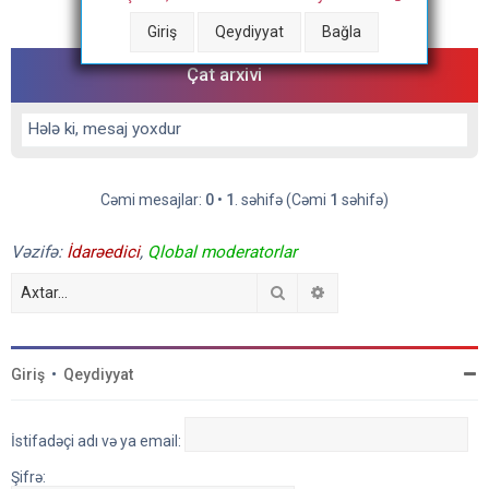
Cəmi mesajlar:
0
•
1
. səhifə (Cəmi
1
səhifə)
Giriş
Qeydiyyat
Bağla
Çat arxivi
Hələ ki, mesaj yoxdur
Cəmi mesajlar:
0
•
1
. səhifə (Cəmi
1
səhifə)
Vəzifə:
İdarəedici
,
Qlobal moderatorlar
Axtar
Detallı axtarış
Giriş
•
Qeydiyyat
İstifadəçi adı və ya email:
Şifrə: