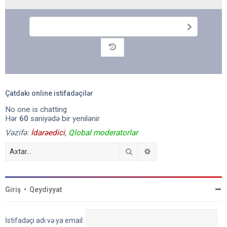
G
ö
n
Arxiv
d
ə
r
Çatdakı online istifadəçilər
No one is chatting
Hər
60
saniyədə bir yenilənir
Vəzifə:
İdarəedici
,
Qlobal moderatorlar
Axtar
Detallı axtarış
Giriş
•
Qeydiyyat
İstifadəçi adı və ya email: