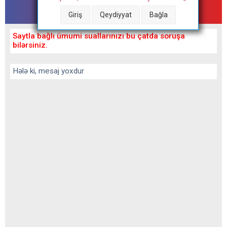
Tibbforum - çat
Giriş
Qeydiyyat
Bağla
Saytla bağlı ümumi suallarınızı bu çatda soruşa
bilərsiniz.
Hələ ki, mesaj yoxdur