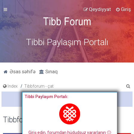
Qeydiyyat
Giriş
Tibbi Paylaşım Portalı
Əsas səhifə
Sınaq
A
İndex
Tibbforum - çat
x
Tibbi Paylaşım Portalı:
Bitdi
t
a
Tibbforum - çat
r
Giriş edin, forumdan hüdudsuz yararlanın 🙂