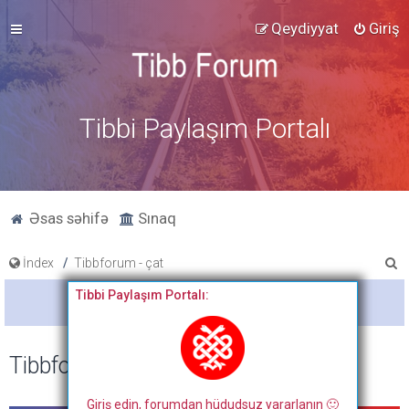
Qeydiyyat
Giriş
Tibbi Paylaşım Portalı
Əsas səhifə
Sınaq
A
İndex
Tibbforum - çat
x
Tibbi Paylaşım Portalı:
Bitdi
t
a
Tibbforum - çat
r
Giriş edin, forumdan hüdudsuz yararlanın 🙂