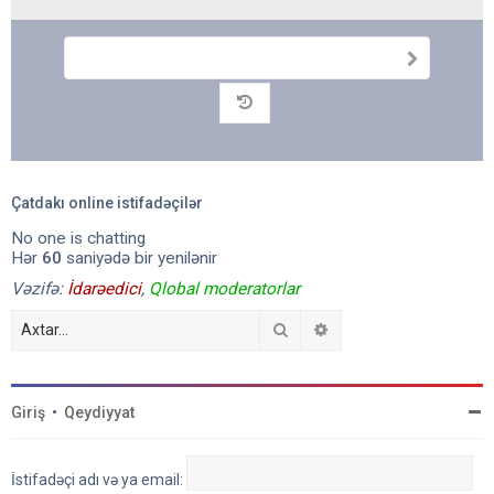
G
ö
n
Arxiv
d
ə
r
Çatdakı online istifadəçilər
No one is chatting
Hər
60
saniyədə bir yenilənir
Vəzifə:
İdarəedici
,
Qlobal moderatorlar
Axtar
Detallı axtarış
Giriş
•
Qeydiyyat
İstifadəçi adı və ya email: