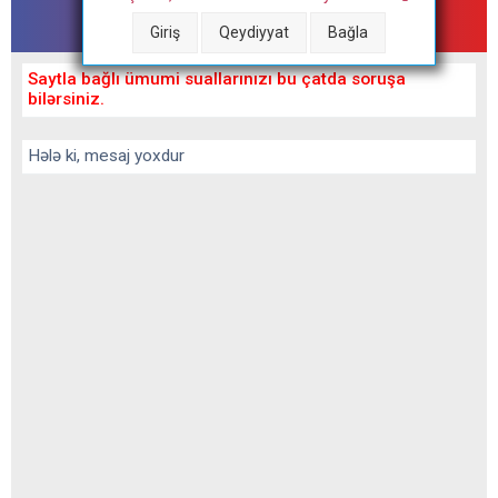
Tibbforum - çat
Giriş
Qeydiyyat
Bağla
Saytla bağlı ümumi suallarınızı bu çatda soruşa
bilərsiniz.
Hələ ki, mesaj yoxdur