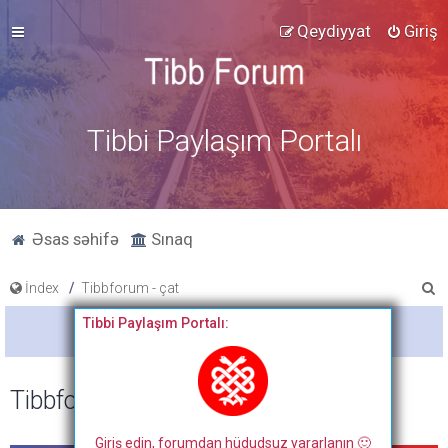
Qeydiyyat
Giriş
Tibbi Paylaşım Portalı
Əsas səhifə
Sınaq
A
İndex
Tibbforum - çat
x
Tibbi Paylaşım Portalı:
Bitdi
t
a
Tibbforum - çat
r
Giriş edin, forumdan hüdudsuz yararlanın 🙂