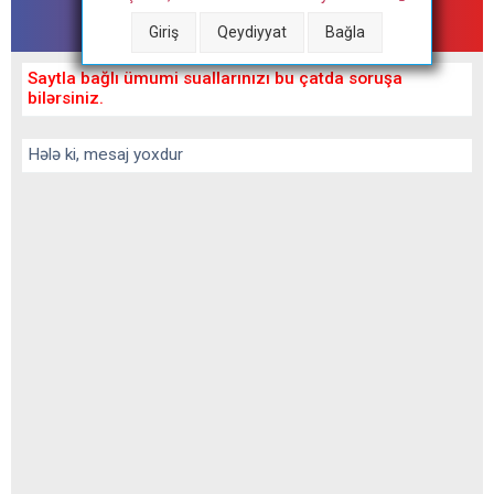
Tibbforum - çat
Giriş
Qeydiyyat
Bağla
Saytla bağlı ümumi suallarınızı bu çatda soruşa
bilərsiniz.
Hələ ki, mesaj yoxdur