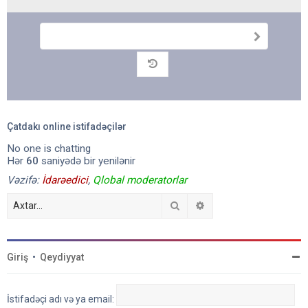
G
ö
n
Arxiv
d
ə
r
Çatdakı online istifadəçilər
No one is chatting
Hər
60
saniyədə bir yenilənir
Vəzifə:
İdarəedici
,
Qlobal moderatorlar
Axtar
Detallı axtarış
Giriş
•
Qeydiyyat
İstifadəçi adı və ya email: