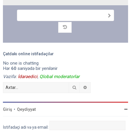
G
ö
n
Arxiv
d
ə
r
Çatdakı online istifadəçilər
No one is chatting
Hər
60
saniyədə bir yenilənir
Vəzifə:
İdarəedici
,
Qlobal moderatorlar
Axtar
Detallı axtarış
Giriş
•
Qeydiyyat
İstifadəçi adı və ya email: