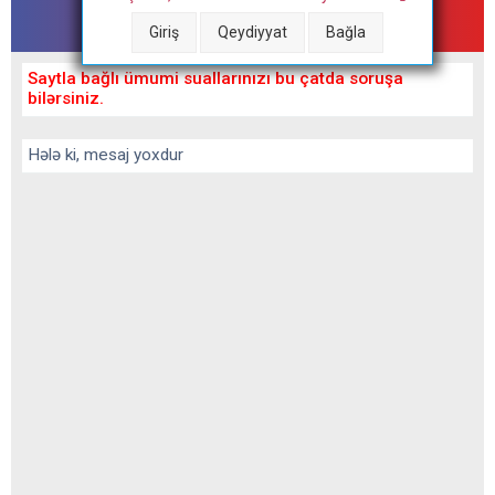
Tibbforum - çat
Giriş
Qeydiyyat
Bağla
Saytla bağlı ümumi suallarınızı bu çatda soruşa
bilərsiniz.
Hələ ki, mesaj yoxdur