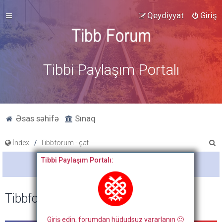
Qeydiyyat
Giriş
Tibbi Paylaşım Portalı
Əsas səhifə
Sınaq
A
İndex
Tibbforum - çat
x
Tibbi Paylaşım Portalı:
Bitdi
t
a
Tibbforum - çat
r
Giriş edin, forumdan hüdudsuz yararlanın 🙂