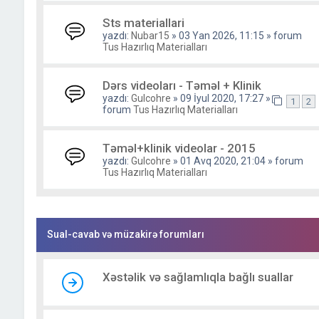
Sts materiallari
yazdı:
Nubar15
» 03 Yan 2026, 11:15 » forum
Tus Hazırlıq Materialları
Dərs videoları - Təməl + Klinik
yazdı:
Gulcohre
» 09 İyul 2020, 17:27 »
1
2
forum
Tus Hazırlıq Materialları
Təməl+klinik videolar - 2015
yazdı:
Gulcohre
» 01 Avq 2020, 21:04 » forum
Tus Hazırlıq Materialları
Sual-cavab və müzakirə forumları
Xəstəlik və sağlamlıqla bağlı suallar