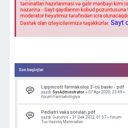
təminatları hazırlanması və gəlir mənbəyi kimi i
nəzərinə - Sayt qaydlarının kobud pozuntusuna
moderator heyətimiz tərəfindən icra olunacaqdır.
Sayt 
Dəstək olan izləyicilərimizə təşəkkürlər.
Son başlıqlar
Lippincott farmakoloji 3-cü baskı - pdf
yazdı:
SysAdminstrator
» 07 Apr 2020, 23:49 »
forum
Farmakologiya
Pediatri vaka soruları pdf
yazdı:
Gulcohre
» 31 Dek 2022, 01:57 » forum
Tus Hazırlıq Materialları