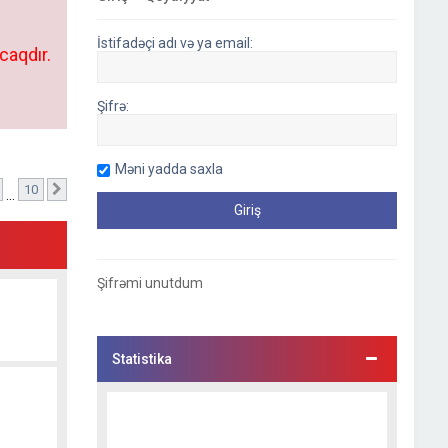
İstifadəçi adı və ya email:
caqdır.
Şifrə:
Məni yadda saxla
10
)
Sonrakı
…
Şifrəmi unutdum
Statistika