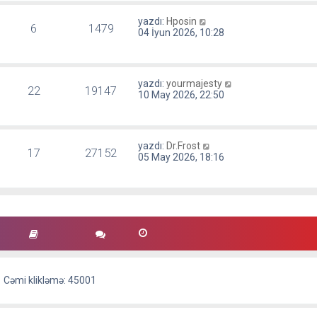
yazdı:
Hposin
6
1479
04 İyun 2026, 10:28
yazdı:
yourmajesty
22
19147
10 May 2026, 22:50
yazdı:
Dr.Frost
17
27152
05 May 2026, 18:16
Cəmi klikləmə: 45001