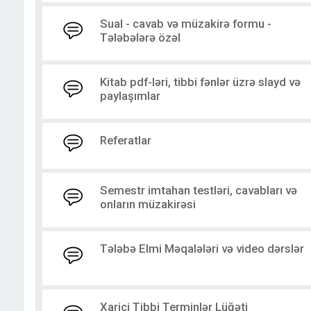
Sual - cavab və müzakirə formu -
Tələbələrə özəl
Kitab pdf-ləri, tibbi fənlər üzrə slayd və
paylaşımlar
Referatlar
Semestr imtahan testləri, cavabları və
onların müzakirəsi
Tələbə Elmi Məqalələri və video dərslər
Xarici Tibbi Terminlər Lüğəti