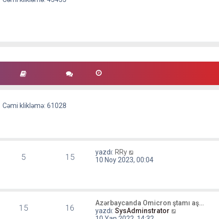
Cəmi klikləmə: 61028
S
yazdı:
RRy
5
15
o
10 Noy 2023, 00:04
n
m
e
s
a
Azərbaycanda Omicron ştamı aş…
j
15
16
S
yazdı:
SysAdminstrator
ı
o
10 Yan 2022, 14:32