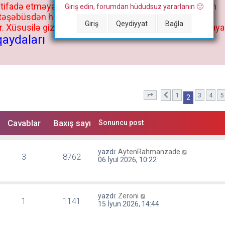
stifadə etməyə cəhd göstərənlərin və istifadə edənlərin
Giriş edin, forumdan hüdudsuz yararlanın 🙂
 təşəbüsdən haqqınızda bütün müvafiq tədbirlər böyük
Giriş
Qeydiyyat
Bağla
 Xüsusilə gizli fəaliyyət müvafiq tədbirlərə əngəl olmaya
qaydaları
1
3
4
5
2
. səhifə (Cəmi
Önceki
10
səhifə
2
Cavablar
Baxış sayı
Sonuncu post
yazdı:
AytenRahmanzade
3
8762
06 İyul 2026, 10:22
yazdı:
Zeroni
1
1141
15 İyun 2026, 14:44