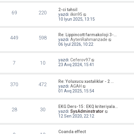
t
m
ü
e
2-ci təhsil
69
220
l
s
S
yazdı:
ilkin95
e
a
o
10 İyun 2025, 13:15
j
n
ı
m
g
e
Re: Lippincott farmakoloji 3-…
ö
449
598
s
S
yazdı:
AytenRahmanzade
r
a
o
06 İyul 2026, 10:22
ü
j
n
n
ı
m
t
g
e
S
yazdı:
Ceferov97
ü
ö
7
10
s
o
23 Avq 2024, 15:41
l
r
a
n
e
ü
j
m
n
ı
e
t
Re: Yoluxucu xəstəliklər - 2 …
g
s
370
472
S
ü
yazdı:
AGAH
ö
a
o
l
01 Avq 2025, 15:54
r
j
n
e
ü
ı
m
n
g
e
t
EKG Ders-15 : EKQ kriteriyala…
ö
28
30
s
S
ü
yazdı:
SysAdminstrator
r
a
o
l
12 Sen 2020, 22:12
ü
j
n
e
n
ı
m
t
g
e
ü
Coanda effect
ö