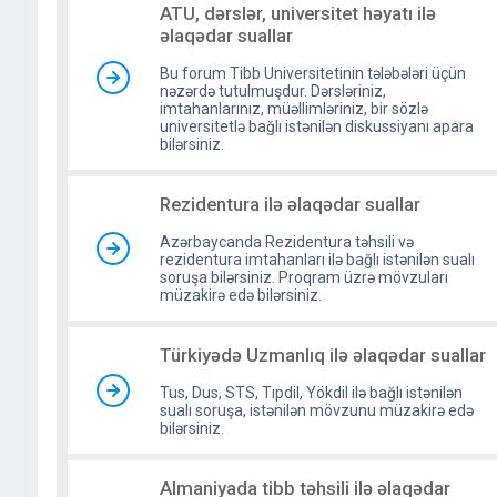
ATU, dərslər, universitet həyatı ilə
əlaqədar suallar
Bu forum Tibb Universitetinin tələbələri üçün
nəzərdə tutulmuşdur. Dərsləriniz,
imtahanlarınız, müəllimləriniz, bir sözlə
universitetlə bağlı istənilən diskussiyanı apara
bilərsiniz.
Rezidentura ilə əlaqədar suallar
Azərbaycanda Rezidentura təhsili və
rezidentura imtahanları ilə bağlı istənilən sualı
soruşa bilərsiniz. Proqram üzrə mövzuları
müzakirə edə bilərsiniz.
Türkiyədə Uzmanlıq ilə əlaqədar suallar
Tus, Dus, STS, Tıpdil, Yökdil ilə bağlı istənilən
sualı soruşa, istənilən mövzunu müzakirə edə
bilərsiniz.
Almaniyada tibb təhsili ilə əlaqədar