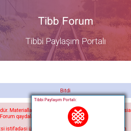
Tibbi Paylaşım Portalı
Bitdi
Tibbi Paylaşım Portalı:
dür. Materialları istisnasız heç bir qrupda, saytda və sosia
orum qaydaları ilə mütləq tanış olun:
si istifadəsi üçün deyil, kənar niyyətlər, xüsusi proqram