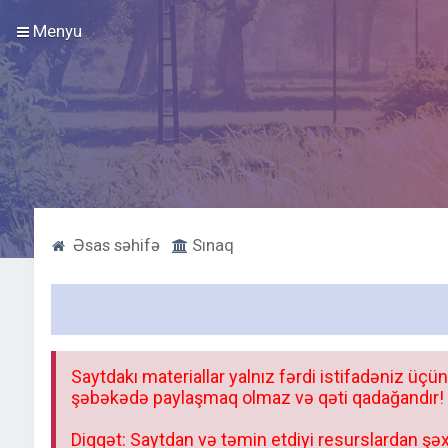
Menyu
Əsas səhifə
Sınaq
Saytdakı materiallar yalnız fərdi istifadəniz üçün
şəbəkədə paylaşmaq olmaz və qəti qadağandır! F
Diqqət: Saytdan və təmin etdiyi resurslardan şəx