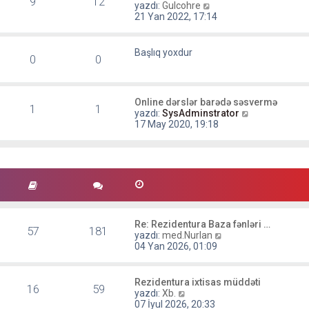
9
12
s
S
l
yazdı:
Gulcohre
r
a
o
e
21 Yan 2022, 17:14
ü
j
n
n
ı
m
t
g
e
Başlıq yoxdur
ü
ö
0
0
s
l
r
a
e
ü
j
n
ı
t
Online dərslər barədə səsvermə
g
1
1
ü
S
yazdı:
SysAdminstrator
ö
l
o
17 May 2020, 19:18
r
e
n
ü
m
n
e
t
s
ü
a
l
j
e
ı
g
ö
Re: Rezidentura Baza fənləri …
57
181
r
S
yazdı:
med.Nurlan
ü
o
04 Yan 2026, 01:09
n
n
t
m
ü
e
Rezidentura ixtisas müddəti
16
59
l
s
S
yazdı:
Xb.
e
a
o
07 İyul 2026, 20:33