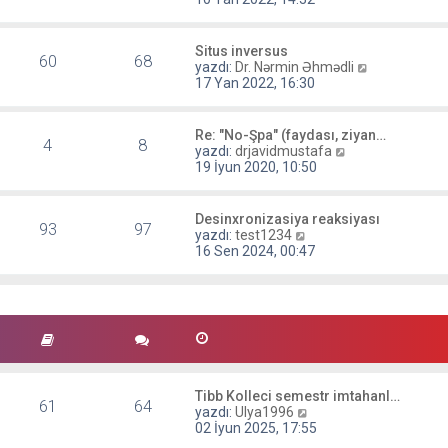
g
n
ö
m
r
e
Situs inversus
ü
60
68
s
S
yazdı:
Dr. Nərmin Əhmədli
n
a
o
17 Yan 2022, 16:30
t
j
n
ü
ı
m
l
g
e
e
Re: "No-Şpa" (faydası, ziyan…
ö
4
8
s
S
yazdı:
drjavidmustafa
r
a
o
19 İyun 2020, 10:50
ü
j
n
n
ı
m
t
g
e
Desinxronizasiya reaksiyası
ü
ö
93
97
s
S
yazdı:
test1234
l
r
a
o
16 Sen 2024, 00:47
e
ü
j
n
n
ı
m
t
g
e
ü
ö
s
l
r
a
e
ü
j
n
ı
t
g
ü
ö
Tibb Kolleci semestr imtahanl…
61
64
l
r
S
yazdı:
Ulya1996
e
ü
o
02 İyun 2025, 17:55
n
n