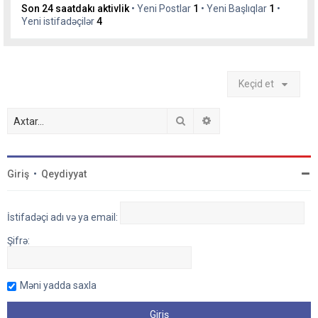
Son 24 saatdakı aktivlik
• Yeni Postlar
1
• Yeni Başlıqlar
1
•
Yeni istifadəçilər
4
Keçid et
Axtar
Detallı axtarış
Giriş
•
Qeydiyyat
İstifadəçi adı və ya email:
Şifrə:
Məni yadda saxla