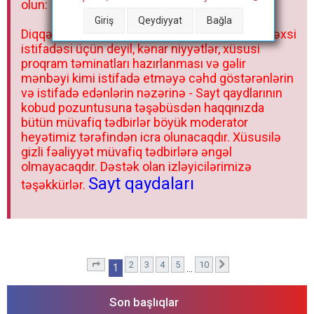
olun:
Giriş
Qeydiyyat
Bağla
Diqqət: Saytdan və təmin etdiyi resurslardan şəxsi
istifadəsi üçün deyil, kənar niyyətlər, xüsusi
proqram təminatları hazırlanması və gəlir
mənbəyi kimi istifadə etməyə cəhd göstərənlərin
və istifadə edənlərin nəzərinə - Sayt qaydlarının
kobud pozuntusuna təşəbüsdən haqqınızda
bütün müvafiq tədbirlər böyük moderator
heyətimiz tərəfindən icra olunacaqdır. Xüsusilə
gizli fəaliyyət müvafiq tədbirlərə əngəl
olmayacaqdır. Dəstək olan izləyicilərimizə
Sayt qaydaları
təşəkkürlər.
2
3
4
5
10
1
. səhifə (Cəmi
10
səhifə)
Sonrakı
1
…
Son başlıqlar