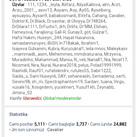
Üzvlər
:
111
,
1234
,
_leyla
,
Alifarz
,
AliyəXəlilova
,
alm
,
Arzt
,
Arzu_2001_
,
asvv13
,
Asyam
,
Avp
,
Ay05
,
Ayselberg
,
aysuaysu
,
Ayxan9
,
babakosmanli
,
BVefa
,
Cahang
,
Cavalier
,
Doktor.K
,
Dr.Black
,
Dr.savitar
,
dr.Ülviyyə
,
Dr748264
,
DrDilara1111
,
DrFuchs1
,
drh
,
Drlife
,
Dr’MM
,
Elshan
,
Fameyova
,
farajlioruj
,
Gall-R
,
Gunay3
,
göt
,
Gülzar1
,
Hafiz Həkim
,
Huseyn_244
,
Həyat Həsənova
,
iamaslannuruyev
,
iBiSH
,
In718akak
,
İbrahim1
,
İsayeva Gülxanım
,
Kubra
,
Kurucukral1
,
leila.mnsv
,
Maleykasv
,
mammadli_asim
,
Mehemmes
,
mmdvaturana
,
Mrzyeva
,
Muradinho
,
Məhəmməd
,
Mənsə
,
N_veli
,
Nana81
,
Nia
,
Nicat17
,
Nicomed
,
Nira
,
Nural
,
Nurane2018
,
pelus
,
Polad19991999
,
Rashidli
,
Rauf01
,
rufatiskndrv
,
rutules55
,
Sabir1222
,
Saida_s
,
Sam Hüseynli
,
SAY
,
sehaneasln
,
Semadeniz
,
serfi
,
Sevinc98
,
sh_m
,
Spectraphantom19
,
Sərdarr
,
tuana
,
Virgo
,
vusale16
,
Xosqedem
,
yucelmert
,
Yusuff.kh
,
Zeynabb
,
Əminə_02
Vəzifə:
İdarəedici
,
Qlobal moderatorlar
Statistika
Cəmi postlar
5,111
• Cəmi başlıqlar
3,737
• Cəmi üzvlər
24,882
• Ən son üzvümüz :
Cavalier