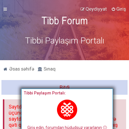
Qeydiyyat
Giriş
Tibbi Paylaşım Portalı
Əsas səhifə
Sınaq
Bitdi
Tibbi Paylaşım Portalı:
Saytdakı materiallar yalnız fərdi istifadəniz
üçündür. Materialları istisnasız heç bir qrupda,
saytda və sosial şəbəkədə paylaşmaq olmaz və
qəti qadağandır! Forum qaydaları ilə mütləq tanış
Giriş edin, forumdan hüdudsuz yararlanın 🙂