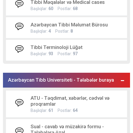
Tibbi Məqalələr və Medical cases
Başlıqlar:
60
Postlar:
68
Azərbaycan Tibbi Məlumat Bürosu
Başlıqlar:
4
Postlar:
8
Tibbi Terminoloji Lüğət
Başlıqlar:
93
Postlar:
97
Azərbaycan Tibb Universiteti - Tələbələr buraya
ATU - Təqdimat, xəbərlər, cədvəl və
proqramlar
Başlıqlar:
61
Postlar:
64
Sual - cavab və müzakirə formu -
Tələbələrə özəl