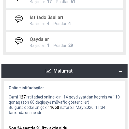
Başlıqlar:
17
Postlar:
61
İstifadə üsulları
Başlıqlar:
4
Postlar:
4
Qaydalar
Başlıqlar:
1
Postlar:
29
Məlumat
Online istifadəçilər
Cəmi
127
istifadəçi online-dır : 14 qeydiyyatdan keçmiş və 110
qonaq (son 60 dəqiqəyə müvafiq göstəricilər)
Bu günə qədər ən çox
11660
nəfər 21 May 2026, 11:04
tarixində online idi
Son 24 saatda 91 üzv aktiv oldu