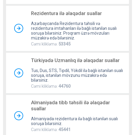
Rezidentura ilə əlaqədar suallar
Azərbaycanda Rezidentura təhsili və
rezidentura imtahanları ilə bağlı istənilən sualı
soruşa bilərsiniz. Proqram üzrə mövzuları
müzakirə edə bilərsiniz.
Cəmi klikləmə:
53345
Türkiyədə Uzmanlıq ilə əlaqədar suallar
Tus, Dus, STS, Tıpdil, Yökdil ilə bağlı istənilən sualı
soruşa, istənilən mövzunu müzakirə edə
bilərsiniz.
Cəmi klikləmə:
44760
Almaniyada tibb təhsili ilə əlaqədar
suallar
Almaniyada rezidentura ilə bağlı istənilən sualı
soruşa bilərsiniz.
Cəmi klikləmə:
45441