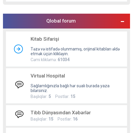
Qlobal forum
Kitab Sifarişi
Təzə və istifadə olunmamış, orijinal kitabları əldə
etmək üçün klikləyin.
Cəmi klikləmə:
61034
Virtual Hospital
Sağlamlığınızla bağlı hər sualı burada yaza
bilərsiniz.
Başlıqlar:
5
Postlar:
15
Tibb Dünyasından Xəbərlər
Başlıqlar:
15
Postlar:
16