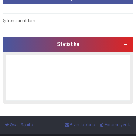
Şifrəmi unutdum
Statistika
Əsas Səhifə
Bizimlə əlaqə
Forumu yenilə