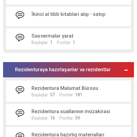
İkinci əl tibb kitabları alqı - satışı
Səsvermələr yarat
Başlıqlar:
1
Postlar:
1
Rezidenturaya hazırlaşanlar və rezidentlər
Rezidentura Məlumat Bürosu
Başlıqlar:
57
Postlar:
181
Rezidentura suallarının müzakirəsi
Başlıqlar:
16
Postlar:
59
Rezidentura hazırlıq materialları