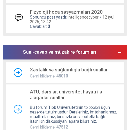
Fizyoloji hoca səsyazmaları 2020
Sonuncu post yazdı:
Intelligencecyber
«
12 İyul
2026, 13:42
Cavablar:
3
Sual-cavab və müzakirə forumları
Xəstəlik və sağlamlıqla bağlı suallar
Cəmi klikləmə:
45010
ATU, dərslər, universitet həyatı ilə
əlaqədar suallar
Bu forum Tibb Universitetinin tələbələri üçün
nəzərdə tutulmuşdur. Dərsləriniz, imtahanlarınız,
müəllimləriniz, bir sözlə universitetlə bağlı
istənilən diskussiyanı apara bilərsiniz.
Cəmi klikləmə:
47512