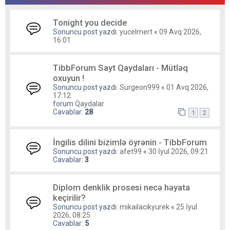
Tonight you decide
Sonuncu post yazdı:
yucelmert
«
09 Avq 2026,
16:01
TibbForum Sayt Qaydaları - Mütləq
oxuyun !
Sonuncu post yazdı:
Surgeon999
«
01 Avq 2026,
17:12
forum
Qaydalar
Cavablar:
28
1
2
İngilis dilini bizimlə öyrənin - TibbForum
Sonuncu post yazdı:
afet99
«
30 İyul 2026, 09:21
Cavablar:
3
Diplom denklik prosesi necə həyata
keçirilir?
Sonuncu post yazdı:
mikailacikyurek
«
25 İyul
2026, 08:25
Cavablar:
5