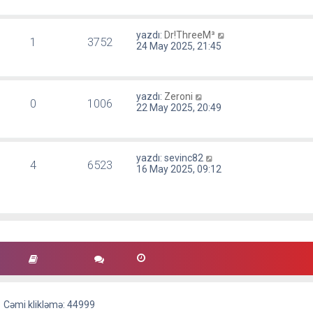
yazdı:
Dr!ThreeM³
1
3752
24 May 2025, 21:45
yazdı:
Zeroni
0
1006
22 May 2025, 20:49
yazdı:
sevinc82
4
6523
16 May 2025, 09:12
Cəmi klikləmə: 44999