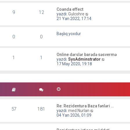
ı
m
t
g
e
ü
Coanda effect
ö
9
12
s
S
l
yazdı:
Gulcohre
r
a
o
e
21 Yan 2022, 17:14
ü
j
n
n
ı
m
t
g
e
Başlıq yoxdur
ü
ö
0
0
s
l
r
a
e
ü
j
n
ı
t
Online dərslər barədə səsvermə
g
1
1
ü
S
yazdı:
SysAdminstrator
ö
l
o
17 May 2020, 19:18
r
e
n
ü
m
n
e
t
s
ü
a
l
j
e
ı
g
ö
Re: Rezidentura Baza fənləri …
57
181
r
S
yazdı:
med.Nurlan
ü
o
04 Yan 2026, 01:09
n
n
t
m
ü
e