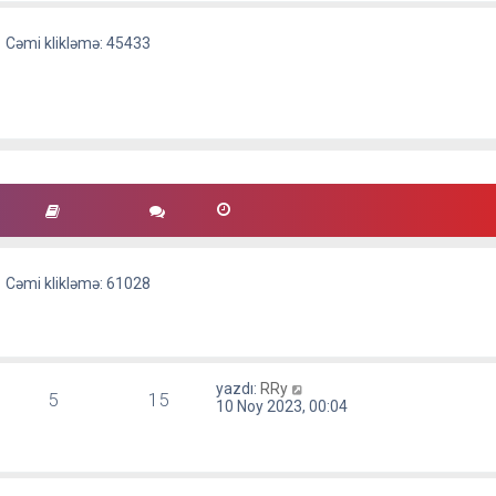
Cəmi klikləmə: 45433
Cəmi klikləmə: 61028
S
yazdı:
RRy
5
15
o
10 Noy 2023, 00:04
n
m
e
s
a