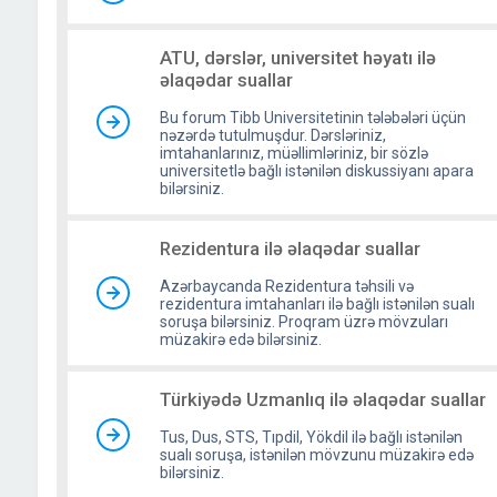
ATU, dərslər, universitet həyatı ilə
əlaqədar suallar
Bu forum Tibb Universitetinin tələbələri üçün
nəzərdə tutulmuşdur. Dərsləriniz,
imtahanlarınız, müəllimləriniz, bir sözlə
universitetlə bağlı istənilən diskussiyanı apara
bilərsiniz.
Rezidentura ilə əlaqədar suallar
Azərbaycanda Rezidentura təhsili və
rezidentura imtahanları ilə bağlı istənilən sualı
soruşa bilərsiniz. Proqram üzrə mövzuları
müzakirə edə bilərsiniz.
Türkiyədə Uzmanlıq ilə əlaqədar suallar
Tus, Dus, STS, Tıpdil, Yökdil ilə bağlı istənilən
sualı soruşa, istənilən mövzunu müzakirə edə
bilərsiniz.