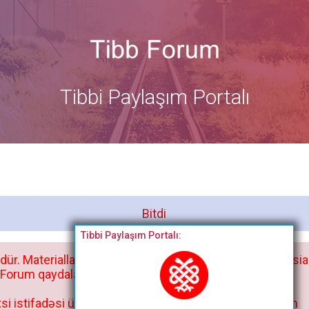
Tibbi Paylaşım Portalı
Bitdi
Tibbi Paylaşım Portalı:
dür. Materialları istisnasız heç bir qrupda, saytda və sosia
orum qaydaları ilə mütləq tanış olun:
si istifadəsi üçün deyil, kənar niyyətlər, xüsusi proqram