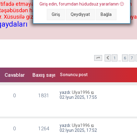
stifadə etməyə cəhd göstərənlərin və istifadə edənlərin
Giriş edin, forumdan hüdudsuz yararlanın 🙂
 təşəbüsdən haqqınızda bütün müvafiq tədbirlər böyük
Giriş
Qeydiyyat
Bağla
 Xüsusilə gizli fəaliyyət müvafiq tədbirlərə əngəl olmaya
qaydaları
1
6
7
10
. səhifə (Cəmi
Önceki
10
s
…
Cavablar
Baxış sayı
Sonuncu post
yazdı:
Ulya1996
0
1831
02 İyun 2025, 17:55
yazdı:
Ulya1996
0
1264
02 İyun 2025, 17:52