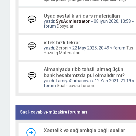
Uşaq xəstəlikləri dərs materialları
yazdı:
SysAdminstrator
» 08 İyun 2020, 13:58 »
forum
Dosyalar
istek hızlı tekrar
yazdı:
Zeroni
» 22 May 2025, 20:49 » forum
Tus
Hazırlıq Materialları
Almaniyada tibb təhsili almaq üçün
bank hesabımızda pul olmalıdır mı?
yazdı:
LamiyaGurbanova
» 12 Yan 2021, 21:19 »
forum
Sual - cavab forumu
Sual-cavab və müzakirə forumları
Xəstəlik və sağlamlıqla bağlı suallar