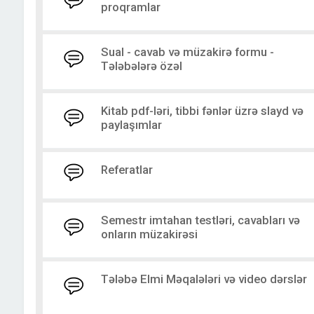
proqramlar
Sual - cavab və müzakirə formu -
Tələbələrə özəl
Kitab pdf-ləri, tibbi fənlər üzrə slayd və
paylaşımlar
Referatlar
Semestr imtahan testləri, cavabları və
onların müzakirəsi
Tələbə Elmi Məqalələri və video dərslər