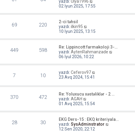
r
S
yazdı:
Ulya1996
e
ü
o
02 İyun 2025, 17:55
n
n
t
m
ü
e
2-ci təhsil
69
220
l
s
S
yazdı:
ilkin95
e
a
o
10 İyun 2025, 13:15
j
n
ı
m
g
e
Re: Lippincott farmakoloji 3-…
ö
449
598
s
S
yazdı:
AytenRahmanzade
r
a
o
06 İyul 2026, 10:22
ü
j
n
n
ı
m
t
g
e
S
yazdı:
Ceferov97
ü
ö
7
10
s
o
23 Avq 2024, 15:41
l
r
a
n
e
ü
j
m
n
ı
e
t
Re: Yoluxucu xəstəliklər - 2 …
g
s
370
472
S
ü
yazdı:
AGAH
ö
a
o
l
01 Avq 2025, 15:54
r
j
n
e
ü
ı
m
n
g
e
t
EKG Ders-15 : EKQ kriteriyala…
ö
28
30
s
S
ü
yazdı:
SysAdminstrator
r
a
o
l
12 Sen 2020, 22:12
ü
j
n
e
n