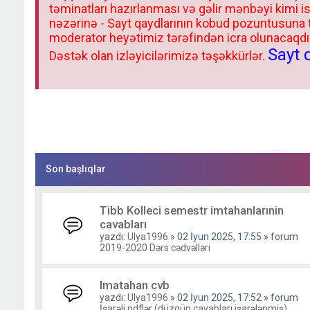
təminatları hazırlanması və gəlir mənbəyi kimi i
nəzərinə - Sayt qaydlarının kobud pozuntusuna
moderator heyətimiz tərəfindən icra olunacaqdır.
Sayt 
Dəstək olan izləyicilərimizə təşəkkürlər.
Son başlıqlar
Tibb Kolleci semestr imtahanlarınin
cavabları
yazdı:
Ulya1996
» 02 İyun 2025, 17:55 » forum
2019-2020 Dərs cədvəlləri
Imatahan cvb
yazdı:
Ulya1996
» 02 İyun 2025, 17:52 » forum
İşarəli pdflər (düzgün cavabları işarələnmiş)