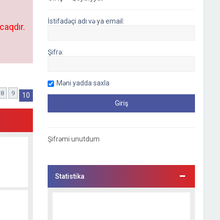
İstifadəçi adı və ya email:
caqdır.
Şifrə:
Məni yadda saxla
8
9
əhifə)
10
Şifrəmi unutdum
Statistika