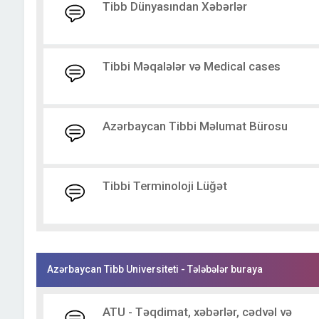
Tibb Dünyasından Xəbərlər
Tibbi Məqalələr və Medical cases
Azərbaycan Tibbi Məlumat Bürosu
Tibbi Terminoloji Lüğət
Azərbaycan Tibb Universiteti - Tələbələr buraya
ATU - Təqdimat, xəbərlər, cədvəl və