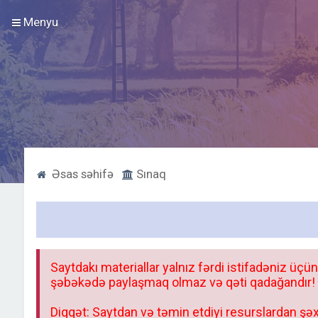
Menyu
Əsas səhifə
Sınaq
Saytdakı materiallar yalnız fərdi istifadəniz üçün
şəbəkədə paylaşmaq olmaz və qəti qadağandır! F
Diqqət: Saytdan və təmin etdiyi resurslardan şəx