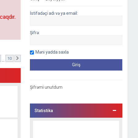
İstifadəçi adı və ya email:
caqdır.
Şifrə:
Məni yadda saxla
10
hifə)
Sonrakı
…
Şifrəmi unutdum
Statistika