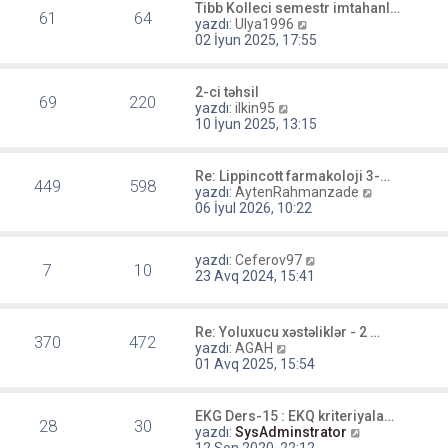
ü
ö
Tibb Kolleci semestr imtahanl…
61
64
l
r
S
yazdı:
Ulya1996
e
ü
o
02 İyun 2025, 17:55
n
n
t
m
ü
e
2-ci təhsil
69
220
l
s
S
yazdı:
ilkin95
e
a
o
10 İyun 2025, 13:15
j
n
ı
m
g
e
Re: Lippincott farmakoloji 3-…
ö
449
598
s
S
yazdı:
AytenRahmanzade
r
a
o
06 İyul 2026, 10:22
ü
j
n
n
ı
m
t
g
e
S
yazdı:
Ceferov97
ü
ö
7
10
s
o
23 Avq 2024, 15:41
l
r
a
n
e
ü
j
m
n
ı
e
t
Re: Yoluxucu xəstəliklər - 2 …
g
s
370
472
S
ü
yazdı:
AGAH
ö
a
o
l
01 Avq 2025, 15:54
r
j
n
e
ü
ı
m
n
g
e
t
EKG Ders-15 : EKQ kriteriyala…
ö
28
30
s
S
ü
yazdı:
SysAdminstrator
r
a
o
l