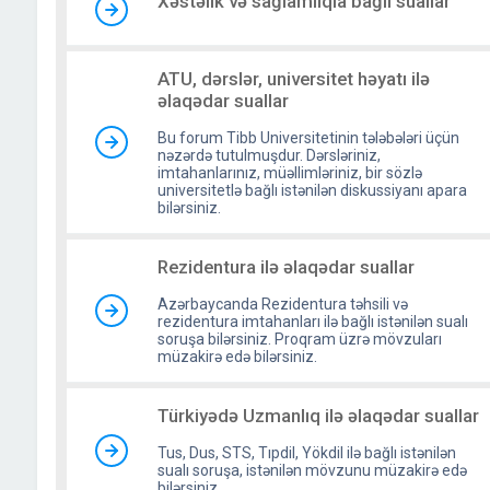
Xəstəlik və sağlamlıqla bağlı suallar
ATU, dərslər, universitet həyatı ilə
əlaqədar suallar
Bu forum Tibb Universitetinin tələbələri üçün
nəzərdə tutulmuşdur. Dərsləriniz,
imtahanlarınız, müəllimləriniz, bir sözlə
universitetlə bağlı istənilən diskussiyanı apara
bilərsiniz.
Rezidentura ilə əlaqədar suallar
Azərbaycanda Rezidentura təhsili və
rezidentura imtahanları ilə bağlı istənilən sualı
soruşa bilərsiniz. Proqram üzrə mövzuları
müzakirə edə bilərsiniz.
Türkiyədə Uzmanlıq ilə əlaqədar suallar
Tus, Dus, STS, Tıpdil, Yökdil ilə bağlı istənilən
sualı soruşa, istənilən mövzunu müzakirə edə
bilərsiniz.