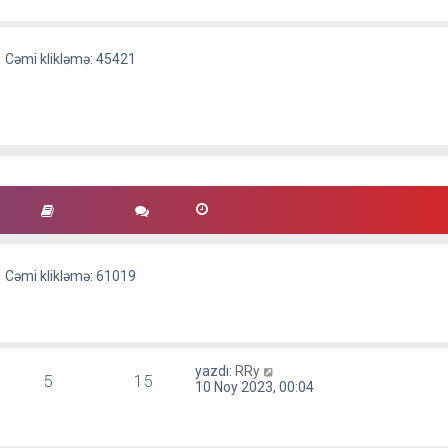
Cəmi klikləmə: 45421
Cəmi klikləmə: 61019
S
yazdı:
RRy
5
15
o
10 Noy 2023, 00:04
n
m
e