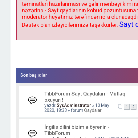
təminatları hazırlanması və gəlir mənbəyi kimi i
nəzərinə - Sayt qaydlarının kobud pozuntusuna
moderator heyətimiz tərəfindən icra olunacaqdır.
Sayt 
Dəstək olan izləyicilərimizə təşəkkürlər.
Son başlıqlar
TibbForum Sayt Qaydaları - Mütləq
oxuyun !
yazdı:
SysAdminstrator
» 10 May
1
2
2020, 18:33 » forum
Qaydalar
İngilis dilini bizimlə öyrənin -
TibbForum