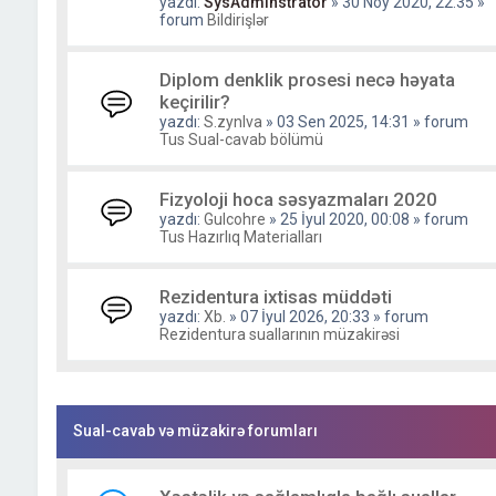
yazdı:
SysAdminstrator
» 30 Noy 2020, 22:35 »
forum
Bildirişlər
Diplom denklik prosesi necə həyata
keçirilir?
yazdı:
S.zynlva
» 03 Sen 2025, 14:31 » forum
Tus Sual-cavab bölümü
Fizyoloji hoca səsyazmaları 2020
yazdı:
Gulcohre
» 25 İyul 2020, 00:08 » forum
Tus Hazırlıq Materialları
Rezidentura ixtisas müddəti
yazdı:
Xb.
» 07 İyul 2026, 20:33 » forum
Rezidentura suallarının müzakirəsi
Sual-cavab və müzakirə forumları