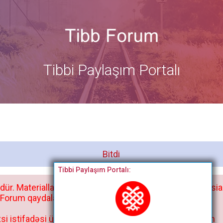
Tibbi Paylaşım Portalı
Bitdi
Tibbi Paylaşım Portalı:
dür. Materialları istisnasız heç bir qrupda, saytda və sosia
orum qaydaları ilə mütləq tanış olun:
si istifadəsi üçün deyil, kənar niyyətlər, xüsusi proqram