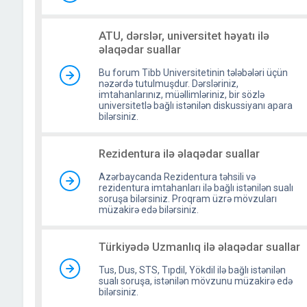
ATU, dərslər, universitet həyatı ilə
əlaqədar suallar
Bu forum Tibb Universitetinin tələbələri üçün
nəzərdə tutulmuşdur. Dərsləriniz,
imtahanlarınız, müəllimləriniz, bir sözlə
universitetlə bağlı istənilən diskussiyanı apara
bilərsiniz.
Rezidentura ilə əlaqədar suallar
Azərbaycanda Rezidentura təhsili və
rezidentura imtahanları ilə bağlı istənilən sualı
soruşa bilərsiniz. Proqram üzrə mövzuları
müzakirə edə bilərsiniz.
Türkiyədə Uzmanlıq ilə əlaqədar suallar
Tus, Dus, STS, Tıpdil, Yökdil ilə bağlı istənilən
sualı soruşa, istənilən mövzunu müzakirə edə
bilərsiniz.