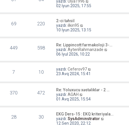
r
S
yazdı:
Ulya1996
e
ü
o
02 İyun 2025, 17:55
n
n
t
m
ü
e
2-ci təhsil
69
220
l
s
S
yazdı:
ilkin95
e
a
o
10 İyun 2025, 13:15
j
n
ı
m
g
e
Re: Lippincott farmakoloji 3-…
ö
449
598
s
S
yazdı:
AytenRahmanzade
r
a
o
06 İyul 2026, 10:22
ü
j
n
n
ı
m
t
g
e
S
yazdı:
Ceferov97
ü
ö
7
10
s
o
23 Avq 2024, 15:41
l
r
a
n
e
ü
j
m
n
ı
e
t
Re: Yoluxucu xəstəliklər - 2 …
g
s
370
472
S
ü
yazdı:
AGAH
ö
a
o
l
01 Avq 2025, 15:54
r
j
n
e
ü
ı
m
n
g
e
t
EKG Ders-15 : EKQ kriteriyala…
ö
28
30
s
S
ü
yazdı:
SysAdminstrator
r
a
o
l
12 Sen 2020, 22:12
ü
j
n
e
n