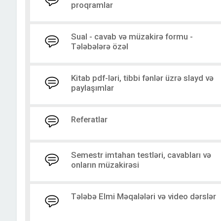
proqramlar
Sual - cavab və müzakirə formu -
Tələbələrə özəl
Kitab pdf-ləri, tibbi fənlər üzrə slayd və
paylaşımlar
Referatlar
Semestr imtahan testləri, cavabları və
onların müzakirəsi
Tələbə Elmi Məqalələri və video dərslər