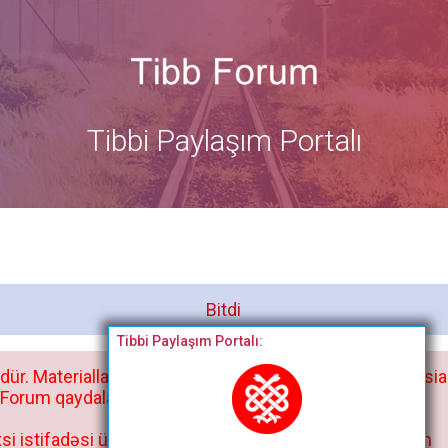
Tibbi Paylaşım Portalı
Bitdi
Tibbi Paylaşım Portalı:
dür. Materialları istisnasız heç bir qrupda, saytda və sosia
orum qaydaları ilə mütləq tanış olun:
si istifadəsi üçün deyil, kənar niyyətlər, xüsusi proqram