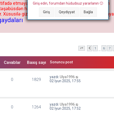
stifadə etməyə cəhd göstərənlərin və istifadə edənlərin
Giriş edin, forumdan hüdudsuz yararlanın 🙂
 təşəbüsdən haqqınızda bütün müvafiq tədbirlər böyük
Giriş
Qeydiyyat
Bağla
 Xüsusilə gizli fəaliyyət müvafiq tədbirlərə əngəl olmaya
qaydaları
1
6
7
10
. səhifə (Cəmi
Önceki
10
s
…
Cavablar
Baxış sayı
Sonuncu post
yazdı:
Ulya1996
0
1829
02 İyun 2025, 17:55
yazdı:
Ulya1996
0
1264
02 İyun 2025, 17:52