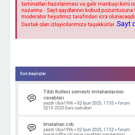
təminatları hazırlanması və gəlir mənbəyi kimi i
nəzərinə - Sayt qaydlarının kobud pozuntusuna
moderator heyətimiz tərəfindən icra olunacaqdır.
Sayt 
Dəstək olan izləyicilərimizə təşəkkürlər.
Son başlıqlar
Tibb Kolleci semestr imtahanlarınin
cavabları
yazdı:
Ulya1996
» 02 İyun 2025, 17:55 » forum
2019-2020 Dərs cədvəlləri
Imatahan cvb
yazdı:
Ulya1996
» 02 İyun 2025, 17:52 » forum
İşarəli pdflər (düzgün cavabları işarələnmiş)