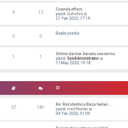
ı
m
t
g
e
ü
Coanda effect
ö
9
12
s
S
l
yazdı:
Gulcohre
r
a
o
e
21 Yan 2022, 17:14
ü
j
n
n
ı
m
t
g
e
Başlıq yoxdur
ü
ö
0
0
s
l
r
a
e
ü
j
n
ı
t
Online dərslər barədə səsvermə
g
1
1
ü
S
yazdı:
SysAdminstrator
ö
l
o
17 May 2020, 19:18
r
e
n
ü
m
n
e
t
s
ü
a
l
j
e
ı
g
ö
Re: Rezidentura Baza fənləri …
57
181
r
S
yazdı:
med.Nurlan
ü
o
04 Yan 2026, 01:09
n
n
t
m
ü
e