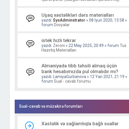
Uşaq xəstəlikləri dərs materialları
yazdı:
SysAdminstrator
» 08 İyun 2020, 13:58 »
forum
Dosyalar
istek hızlı tekrar
yazdı:
Zeroni
» 22 May 2025, 20:49 » forum
Tus
Hazırlıq Materialları
Almaniyada tibb təhsili almaq üçün
bank hesabımızda pul olmalıdır mı?
yazdı:
LamiyaGurbanova
» 12 Yan 2021, 21:19 »
forum
Sual - cavab forumu
Sual-cavab və müzakirə forumları
Xəstəlik və sağlamlıqla bağlı suallar