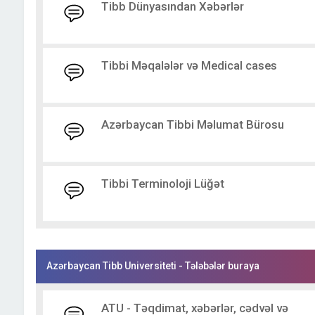
Tibb Dünyasından Xəbərlər
Tibbi Məqalələr və Medical cases
Azərbaycan Tibbi Məlumat Bürosu
Tibbi Terminoloji Lüğət
Azərbaycan Tibb Universiteti - Tələbələr buraya
ATU - Təqdimat, xəbərlər, cədvəl və