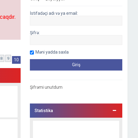
İstifadəçi adı və ya email:
caqdır.
Şifrə:
Məni yadda saxla
8
9
əhifə)
10
Şifrəmi unutdum
Statistika