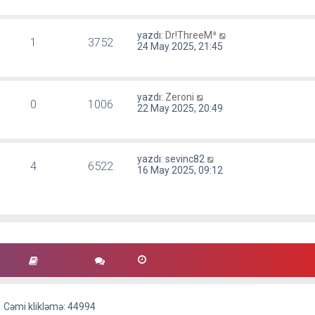
yazdı:
Dr!ThreeM³
1
3752
24 May 2025, 21:45
yazdı:
Zeroni
0
1006
22 May 2025, 20:49
yazdı:
sevinc82
4
6522
16 May 2025, 09:12
Cəmi klikləmə: 44994