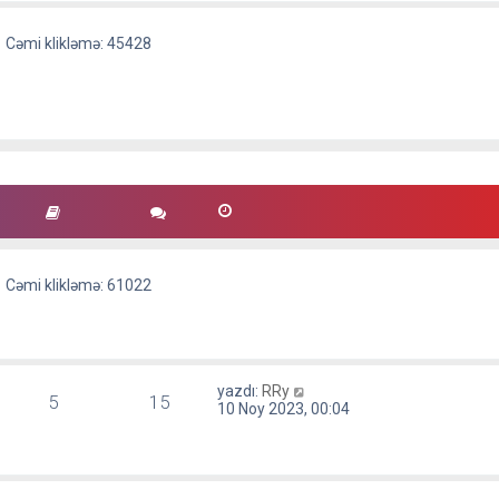
Cəmi klikləmə: 45428
Cəmi klikləmə: 61022
S
yazdı:
RRy
5
15
o
10 Noy 2023, 00:04
n
m
e
s
a