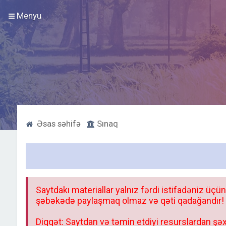
Menyu
Əsas səhifə
Sınaq
Saytdakı materiallar yalnız fərdi istifadəniz üçün
şəbəkədə paylaşmaq olmaz və qəti qadağandır! F
Diqqət: Saytdan və təmin etdiyi resurslardan şəx