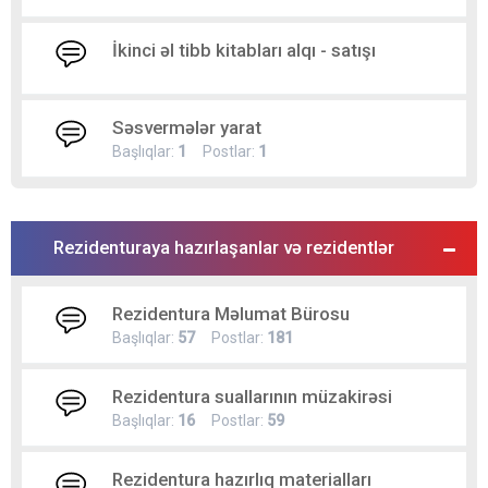
İkinci əl tibb kitabları alqı - satışı
Səsvermələr yarat
Başlıqlar:
1
Postlar:
1
Rezidenturaya hazırlaşanlar və rezidentlər
Rezidentura Məlumat Bürosu
Başlıqlar:
57
Postlar:
181
Rezidentura suallarının müzakirəsi
Başlıqlar:
16
Postlar:
59
Rezidentura hazırlıq materialları