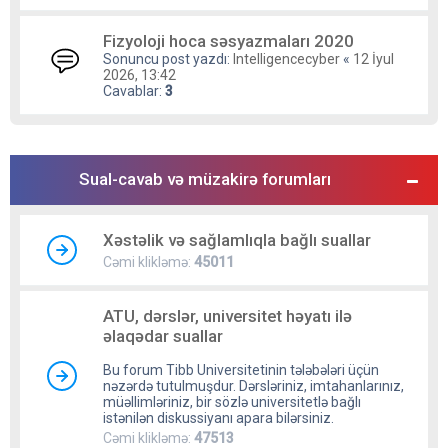
Fizyoloji hoca səsyazmaları 2020
Sonuncu post yazdı:
Intelligencecyber
«
12 İyul
2026, 13:42
Cavablar:
3
Sual-cavab və müzakirə forumları
Xəstəlik və sağlamlıqla bağlı suallar
Cəmi klikləmə:
45011
ATU, dərslər, universitet həyatı ilə
əlaqədar suallar
Bu forum Tibb Universitetinin tələbələri üçün
nəzərdə tutulmuşdur. Dərsləriniz, imtahanlarınız,
müəllimləriniz, bir sözlə universitetlə bağlı
istənilən diskussiyanı apara bilərsiniz.
Cəmi klikləmə:
47513