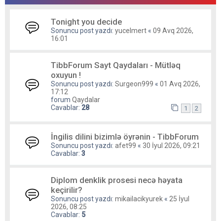
Tonight you decide
Sonuncu post yazdı:
yucelmert
«
09 Avq 2026,
16:01
TibbForum Sayt Qaydaları - Mütləq
oxuyun !
Sonuncu post yazdı:
Surgeon999
«
01 Avq 2026,
17:12
forum
Qaydalar
Cavablar:
28
1
2
İngilis dilini bizimlə öyrənin - TibbForum
Sonuncu post yazdı:
afet99
«
30 İyul 2026, 09:21
Cavablar:
3
Diplom denklik prosesi necə həyata
keçirilir?
Sonuncu post yazdı:
mikailacikyurek
«
25 İyul
2026, 08:25
Cavablar:
5