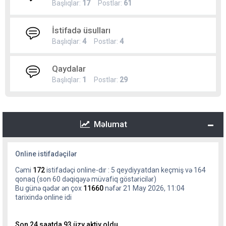
Başlıqlar:
17
Postlar:
61
İstifadə üsulları
Başlıqlar:
4
Postlar:
4
Qaydalar
Başlıqlar:
1
Postlar:
29
Məlumat
Online istifadəçilər
Cəmi
172
istifadəçi online-dır : 5 qeydiyyatdan keçmiş və 164
qonaq (son 60 dəqiqəyə müvafiq göstəricilər)
Bu günə qədər ən çox
11660
nəfər 21 May 2026, 11:04
tarixində online idi
Son 24 saatda 93 üzv aktiv oldu