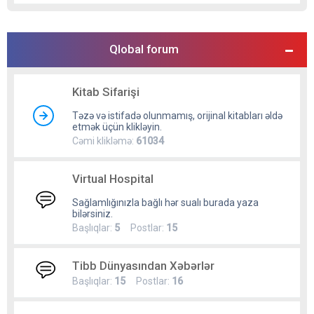
Qlobal forum
Kitab Sifarişi
Təzə və istifadə olunmamış, orijinal kitabları əldə
etmək üçün klikləyin.
Cəmi klikləmə:
61034
Virtual Hospital
Sağlamlığınızla bağlı hər sualı burada yaza
bilərsiniz.
Başlıqlar:
5
Postlar:
15
Tibb Dünyasından Xəbərlər
Başlıqlar:
15
Postlar:
16