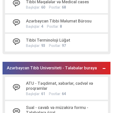
Tibbi Məqalələr və Medical cases
Başlıqlar:
60
Postlar:
68
Azərbaycan Tibbi Məlumat Bürosu
Başlıqlar:
4
Postlar:
8
Tibbi Terminoloji Lüğət
Başlıqlar:
93
Postlar:
97
Azərbaycan Tibb Universiteti - Tələbələr buraya
ATU - Təqdimat, xəbərlər, cədvəl və
proqramlar
Başlıqlar:
61
Postlar:
64
Sual - cavab və müzakirə formu -
Tələbələrə özəl