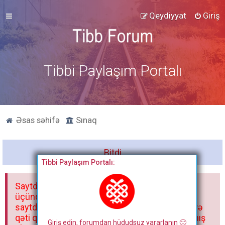
Qeydiyyat
Giriş
Tibbi Paylaşım Portalı
Əsas səhifə
Sınaq
Bitdi
Tibbi Paylaşım Portalı:
Saytdakı materiallar yalnız fərdi istifadəniz
üçündür. Materialları istisnasız heç bir qrupda,
saytda və sosial şəbəkədə paylaşmaq olmaz və
qəti qadağandır! Forum qaydaları ilə mütləq tanış
Giriş edin, forumdan hüdudsuz yararlanın 🙂