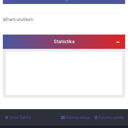
Şifrəmi unutdum
Statistika
Əsas Səhifə
Bizimlə əlaqə
Forumu yenilə