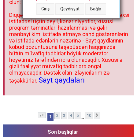
olun:
Giriş
Qeydiyyat
Bağla
Diqqət: Saytdan və təmin etdiyi resurslardan şəxsi
istifadəsi üçün deyil, kənar niyyətlər, xüsusi
proqram təminatları hazırlanması və gəlir
mənbəyi kimi istifadə etməyə cəhd göstərənlərin
və istifadə edənlərin nəzərinə - Sayt qaydlarının
kobud pozuntusuna təşəbüsdən haqqınızda
bütün müvafiq tədbirlər böyük moderator
heyətimiz tərəfindən icra olunacaqdır. Xüsusilə
gizli fəaliyyət müvafiq tədbirlərə əngəl
olmayacaqdır. Dəstək olan izləyicilərimizə
Sayt qaydaları
təşəkkürlər.
2
3
4
5
10
1
. səhifə (Cəmi
10
səhifə)
Sonrakı
1
…
Son başlıqlar