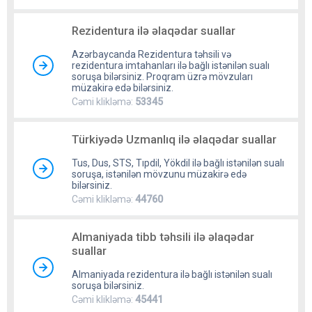
Rezidentura ilə əlaqədar suallar
Azərbaycanda Rezidentura təhsili və
rezidentura imtahanları ilə bağlı istənilən sualı
soruşa bilərsiniz. Proqram üzrə mövzuları
müzakirə edə bilərsiniz.
Cəmi klikləmə:
53345
Türkiyədə Uzmanlıq ilə əlaqədar suallar
Tus, Dus, STS, Tıpdil, Yökdil ilə bağlı istənilən sualı
soruşa, istənilən mövzunu müzakirə edə
bilərsiniz.
Cəmi klikləmə:
44760
Almaniyada tibb təhsili ilə əlaqədar
suallar
Almaniyada rezidentura ilə bağlı istənilən sualı
soruşa bilərsiniz.
Cəmi klikləmə:
45441