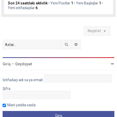
Son 24 saatdakı aktivlik
• Yeni Postlar
1
• Yeni Başlıqlar
1
•
Yeni istifadəçilər
6
Keçid et
Axtar
Detallı axtarış
Giriş
•
Qeydiyyat
İstifadəçi adı və ya email:
Şifrə:
Məni yadda saxla