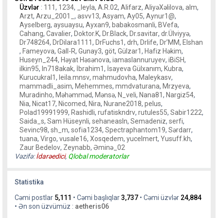
Üzvlər
:
111
,
1234
,
_leyla
,
A.R.02
,
Alifarz
,
AliyəXəlilova
,
alm
,
Arzt
,
Arzu_2001_
,
asvv13
,
Asyam
,
Ay05
,
Aynur1@
,
Ayselberg
,
aysuaysu
,
Ayxan9
,
babakosmanli
,
BVefa
,
Cahang
,
Cavalier
,
Doktor.K
,
Dr.Black
,
Dr.savitar
,
dr.Ülviyyə
,
Dr748264
,
DrDilara1111
,
DrFuchs1
,
drh
,
Drlife
,
Dr’MM
,
Elshan
,
Fameyova
,
Gall-R
,
Gunay3
,
göt
,
Gülzar1
,
Hafiz Həkim
,
Huseyn_244
,
Həyat Həsənova
,
iamaslannuruyev
,
iBiSH
,
ilkin95
,
In718akak
,
İbrahim1
,
İsayeva Gülxanım
,
Kubra
,
Kurucukral1
,
leila.mnsv
,
mahmudovha
,
Maleykasv
,
mammadli_asim
,
Mehemmes
,
mmdvaturana
,
Mrzyeva
,
Muradinho
,
Məhəmməd
,
Mənsə
,
N_veli
,
Nana81
,
Nargiz54
,
Nia
,
Nicat17
,
Nicomed
,
Nira
,
Nurane2018
,
pelus
,
Polad19991999
,
Rashidli
,
rufatiskndrv
,
rutules55
,
Sabir1222
,
Saida_s
,
Sam Hüseynli
,
sehaneasln
,
Semadeniz
,
serfi
,
Sevinc98
,
sh_m
,
sofia1234
,
Spectraphantom19
,
Sərdarr
,
tuana
,
Virgo
,
vusale16
,
Xosqedem
,
yucelmert
,
Yusuff.kh
,
Zaur Bedelov
,
Zeynabb
,
Əminə_02
Vəzifə:
İdarəedici
,
Qlobal moderatorlar
Statistika
Cəmi postlar
5,111
• Cəmi başlıqlar
3,737
• Cəmi üzvlər
24,884
• Ən son üzvümüz :
aetheris06