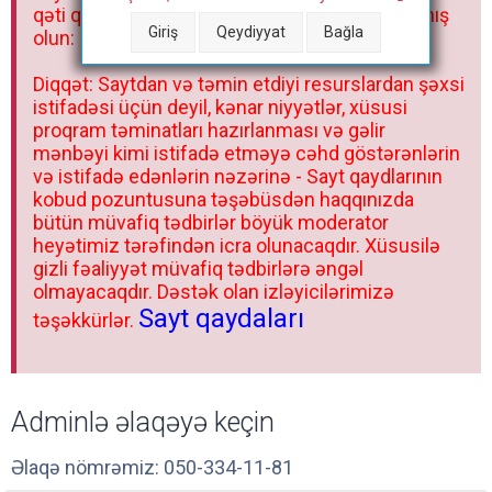
qəti qadağandır! Forum qaydaları ilə mütləq tanış
Giriş
Qeydiyyat
Bağla
olun:
Diqqət: Saytdan və təmin etdiyi resurslardan şəxsi
istifadəsi üçün deyil, kənar niyyətlər, xüsusi
proqram təminatları hazırlanması və gəlir
mənbəyi kimi istifadə etməyə cəhd göstərənlərin
və istifadə edənlərin nəzərinə - Sayt qaydlarının
kobud pozuntusuna təşəbüsdən haqqınızda
bütün müvafiq tədbirlər böyük moderator
heyətimiz tərəfindən icra olunacaqdır. Xüsusilə
gizli fəaliyyət müvafiq tədbirlərə əngəl
olmayacaqdır. Dəstək olan izləyicilərimizə
Sayt qaydaları
təşəkkürlər.
Adminlə əlaqəyə keçin
Əlaqə nömrəmiz: 050-334-11-81