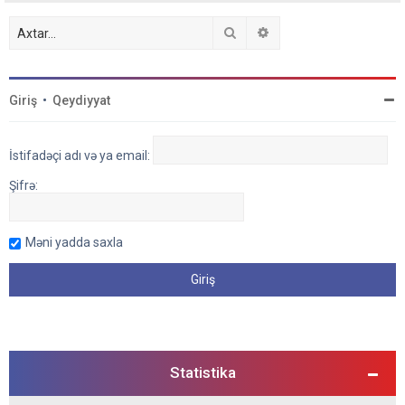
Axtar
Detallı axtarış
Giriş
•
Qeydiyyat
İstifadəçi adı və ya email:
Şifrə:
Məni yadda saxla
Statistika