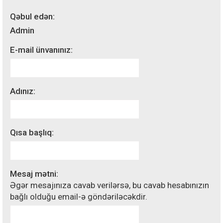
Qəbul edən:
Admin
E-mail ünvanınız:
Adınız:
Qısa başlıq:
Mesaj mətni:
Əgər mesajınıza cavab verilərsə, bu cavab hesabınızın
bağlı olduğu email-ə göndəriləcəkdir.