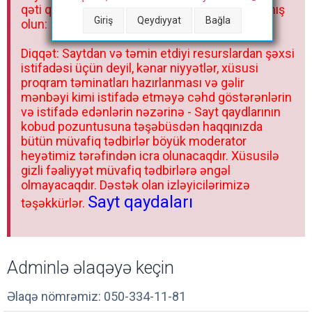
qəti qadağandır! Forum qaydaları ilə mütləq tanış
Giriş
Qeydiyyat
Bağla
olun:
Diqqət: Saytdan və təmin etdiyi resurslardan şəxsi
istifadəsi üçün deyil, kənar niyyətlər, xüsusi
proqram təminatları hazırlanması və gəlir
mənbəyi kimi istifadə etməyə cəhd göstərənlərin
və istifadə edənlərin nəzərinə - Sayt qaydlarının
kobud pozuntusuna təşəbüsdən haqqınızda
bütün müvafiq tədbirlər böyük moderator
heyətimiz tərəfindən icra olunacaqdır. Xüsusilə
gizli fəaliyyət müvafiq tədbirlərə əngəl
olmayacaqdır. Dəstək olan izləyicilərimizə
Sayt qaydaları
təşəkkürlər.
Adminlə əlaqəyə keçin
Əlaqə nömrəmiz: 050-334-11-81