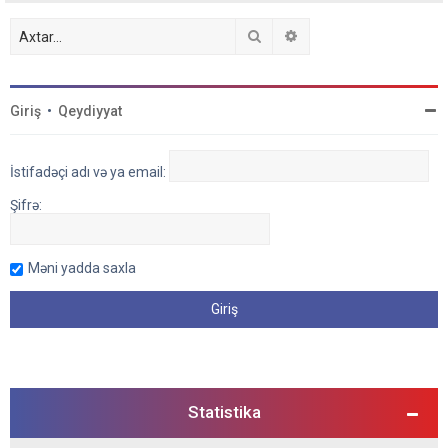
Axtar
Detallı axtarış
Giriş
•
Qeydiyyat
İstifadəçi adı və ya email:
Şifrə:
Məni yadda saxla
Statistika