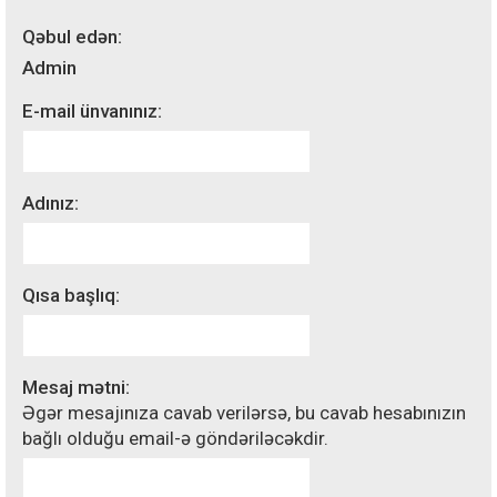
Qəbul edən:
Admin
E-mail ünvanınız:
Adınız:
Qısa başlıq:
Mesaj mətni:
Əgər mesajınıza cavab verilərsə, bu cavab hesabınızın
bağlı olduğu email-ə göndəriləcəkdir.