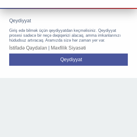
Qeydiyyat
Giriş edə bilmək üçün qeydiyyatdan keçməlisiniz. Qeydiyyat
prosesi sadəcə bir neçə dəqiqənizi alacaq, amma imkanlarınızı
hüdudsuz artıracaq. Aramızda sizə hər zaman yer var.
İstifadə Qaydaları
|
Məxfilik Siyasəti
Qeydiyyat