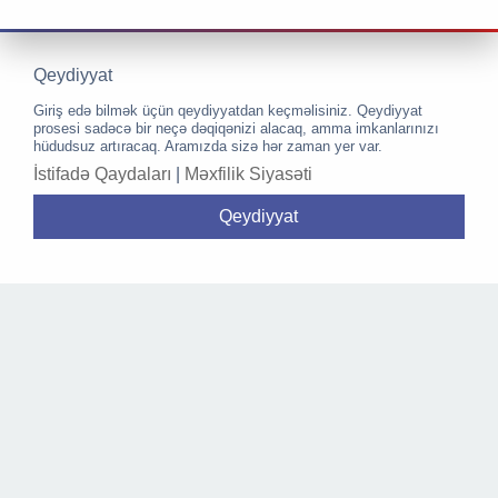
Qeydiyyat
Giriş edə bilmək üçün qeydiyyatdan keçməlisiniz. Qeydiyyat
prosesi sadəcə bir neçə dəqiqənizi alacaq, amma imkanlarınızı
hüdudsuz artıracaq. Aramızda sizə hər zaman yer var.
İstifadə Qaydaları
|
Məxfilik Siyasəti
Qeydiyyat