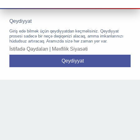
Qeydiyyat
Giriş edə bilmək üçün qeydiyyatdan keçməlisiniz. Qeydiyyat
prosesi sadəcə bir neçə dəqiqənizi alacaq, amma imkanlarınızı
hüdudsuz artıracaq. Aramızda sizə hər zaman yer var.
İstifadə Qaydaları
|
Məxfilik Siyasəti
Qeydiyyat