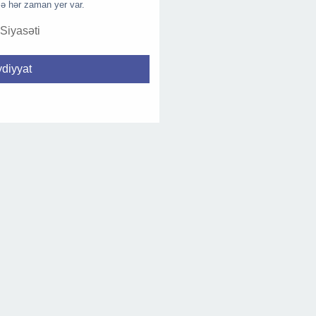
ə hər zaman yer var.
 Siyasəti
diyyat