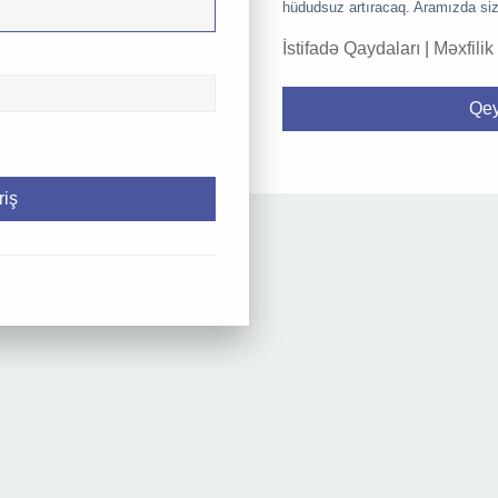
hüdudsuz artıracaq. Aramızda siz
İstifadə Qaydaları
|
Məxfilik
Qey