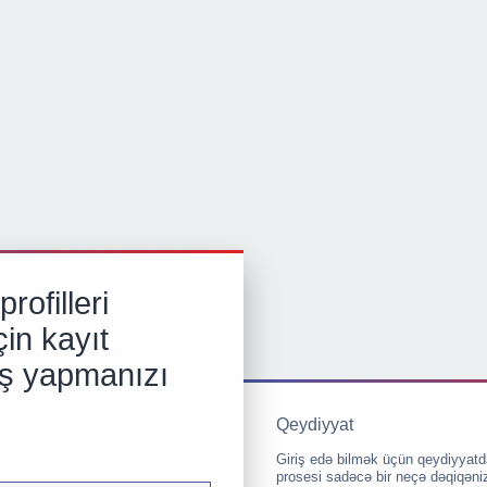
rofilleri
in kayıt
iş yapmanızı
Qeydiyyat
Giriş edə bilmək üçün qeydiyyatd
prosesi sadəcə bir neçə dəqiqəni