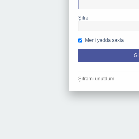
Şifrə
Məni yadda saxla
Şifrəmi unutdum