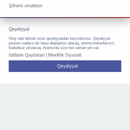
Şifrəmi unutdum
Qeydiyyat
Giriş edə bilmək üçün qeydiyyatdan keçməlisiniz. Qeydiyyat
prosesi sadəcə bir neçə dəqiqənizi alacaq, amma imkanlarınızı
hüdudsuz artıracaq. Aramızda sizə hər zaman yer var.
İstifadə Qaydaları
|
Məxfilik Siyasəti
Qeydiyyat