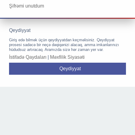
Şifrəmi unutdum
Qeydiyyat
Giriş edə bilmək üçün qeydiyyatdan keçməlisiniz. Qeydiyyat
prosesi sadəcə bir neçə dəqiqənizi alacaq, amma imkanlarınızı
hüdudsuz artıracaq. Aramızda sizə hər zaman yer var.
İstifadə Qaydaları
|
Məxfilik Siyasəti
Qeydiyyat