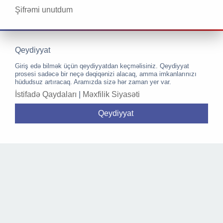
Şifrəmi unutdum
Qeydiyyat
Giriş edə bilmək üçün qeydiyyatdan keçməlisiniz. Qeydiyyat
prosesi sadəcə bir neçə dəqiqənizi alacaq, amma imkanlarınızı
hüdudsuz artıracaq. Aramızda sizə hər zaman yer var.
İstifadə Qaydaları
|
Məxfilik Siyasəti
Qeydiyyat