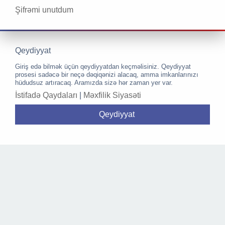
Şifrəmi unutdum
Qeydiyyat
Giriş edə bilmək üçün qeydiyyatdan keçməlisiniz. Qeydiyyat
prosesi sadəcə bir neçə dəqiqənizi alacaq, amma imkanlarınızı
hüdudsuz artıracaq. Aramızda sizə hər zaman yer var.
İstifadə Qaydaları
|
Məxfilik Siyasəti
Qeydiyyat