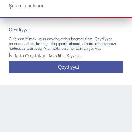
Şifrəmi unutdum
Qeydiyyat
Giriş edə bilmək üçün qeydiyyatdan keçməlisiniz. Qeydiyyat
prosesi sadəcə bir neçə dəqiqənizi alacaq, amma imkanlarınızı
hüdudsuz artıracaq. Aramızda sizə hər zaman yer var.
İstifadə Qaydaları
|
Məxfilik Siyasəti
Qeydiyyat