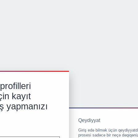
rofilleri
in kayıt
iş yapmanızı
Qeydiyyat
Giriş edə bilmək üçün qeydiyyatd
prosesi sadəcə bir neçə dəqiqəni