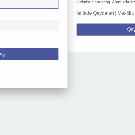
hüdudsuz artıracaq. Aramızda siz
İstifadə Qaydaları
|
Məxfilik
Qey