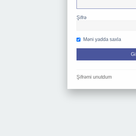
Şifrə
Məni yadda saxla
Şifrəmi unutdum