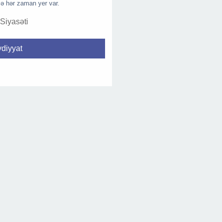
ə hər zaman yer var.
 Siyasəti
diyyat