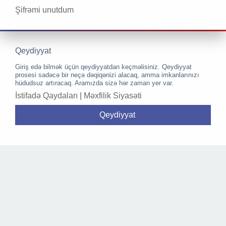
Şifrəmi unutdum
Qeydiyyat
Giriş edə bilmək üçün qeydiyyatdan keçməlisiniz. Qeydiyyat
prosesi sadəcə bir neçə dəqiqənizi alacaq, amma imkanlarınızı
hüdudsuz artıracaq. Aramızda sizə hər zaman yer var.
İstifadə Qaydaları
|
Məxfilik Siyasəti
Qeydiyyat