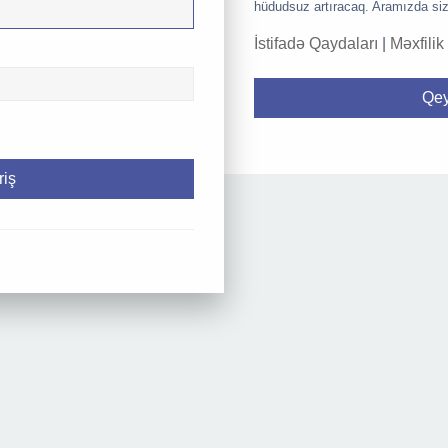
hüdudsuz artıracaq. Aramızda siz
İstifadə Qaydaları
|
Məxfilik
Qey