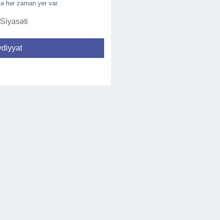
ə hər zaman yer var.
 Siyasəti
diyyat