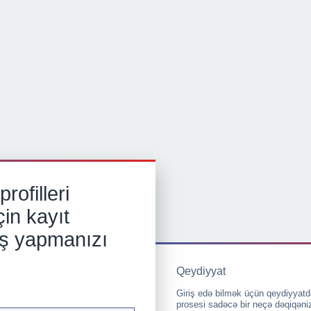
rofilleri
in kayıt
iş yapmanızı
Qeydiyyat
Giriş edə bilmək üçün qeydiyyatd
prosesi sadəcə bir neçə dəqiqəni