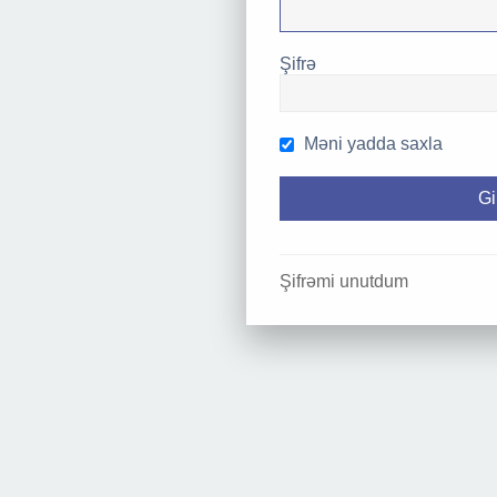
Şifrə
Məni yadda saxla
Şifrəmi unutdum