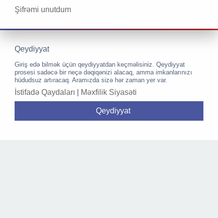
Şifrəmi unutdum
Qeydiyyat
Giriş edə bilmək üçün qeydiyyatdan keçməlisiniz. Qeydiyyat
prosesi sadəcə bir neçə dəqiqənizi alacaq, amma imkanlarınızı
hüdudsuz artıracaq. Aramızda sizə hər zaman yer var.
İstifadə Qaydaları
|
Məxfilik Siyasəti
Qeydiyyat