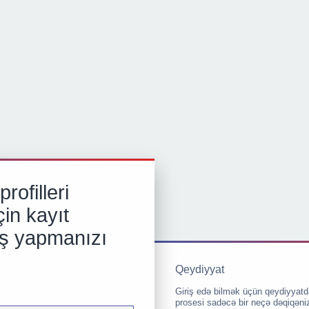
rofilleri
in kayıt
iş yapmanızı
Qeydiyyat
Giriş edə bilmək üçün qeydiyyatd
prosesi sadəcə bir neçə dəqiqəni