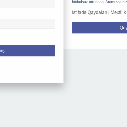
hüdudsuz artıracaq. Aramızda siz
İstifadə Qaydaları
|
Məxfilik
Qey