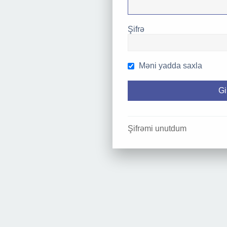
Şifrə
Məni yadda saxla
Şifrəmi unutdum