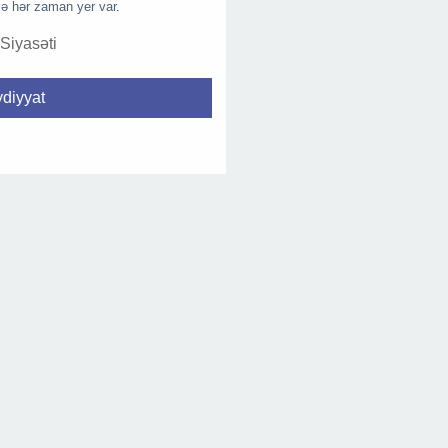
ə hər zaman yer var.
 Siyasəti
diyyat