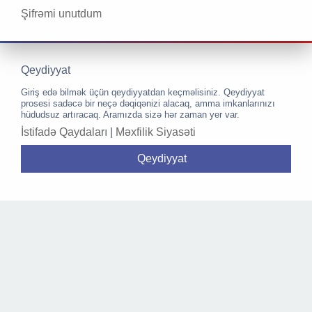
Şifrəmi unutdum
Qeydiyyat
Giriş edə bilmək üçün qeydiyyatdan keçməlisiniz. Qeydiyyat
prosesi sadəcə bir neçə dəqiqənizi alacaq, amma imkanlarınızı
hüdudsuz artıracaq. Aramızda sizə hər zaman yer var.
İstifadə Qaydaları
|
Məxfilik Siyasəti
Qeydiyyat