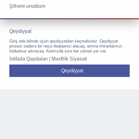
Şifrəmi unutdum
Qeydiyyat
Giriş edə bilmək üçün qeydiyyatdan keçməlisiniz. Qeydiyyat
prosesi sadəcə bir neçə dəqiqənizi alacaq, amma imkanlarınızı
hüdudsuz artıracaq. Aramızda sizə hər zaman yer var.
İstifadə Qaydaları
|
Məxfilik Siyasəti
Qeydiyyat