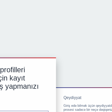
rofilleri
in kayıt
iş yapmanızı
Qeydiyyat
Giriş edə bilmək üçün qeydiyyatd
prosesi sadəcə bir neçə dəqiqəni