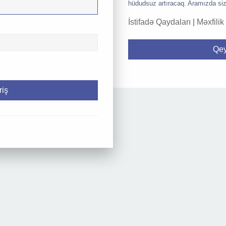
hüdudsuz artıracaq. Aramızda siz
İstifadə Qaydaları
|
Məxfilik
Qey