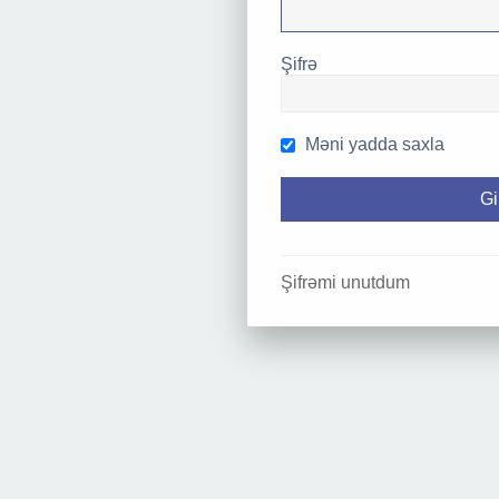
Şifrə
Məni yadda saxla
Şifrəmi unutdum