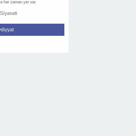
ə hər zaman yer var.
 Siyasəti
diyyat