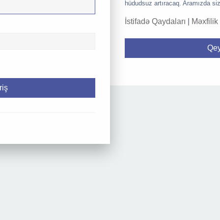
hüdudsuz artıracaq. Aramızda siz
İstifadə Qaydaları
|
Məxfilik
Qey