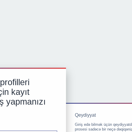
rofilleri
in kayıt
iş yapmanızı
Qeydiyyat
Giriş edə bilmək üçün qeydiyyatd
prosesi sadəcə bir neçə dəqiqəni