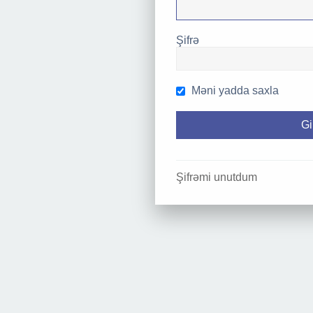
Şifrə
Məni yadda saxla
Şifrəmi unutdum