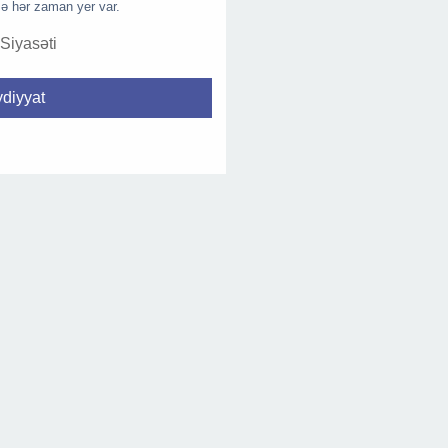
ə hər zaman yer var.
 Siyasəti
diyyat