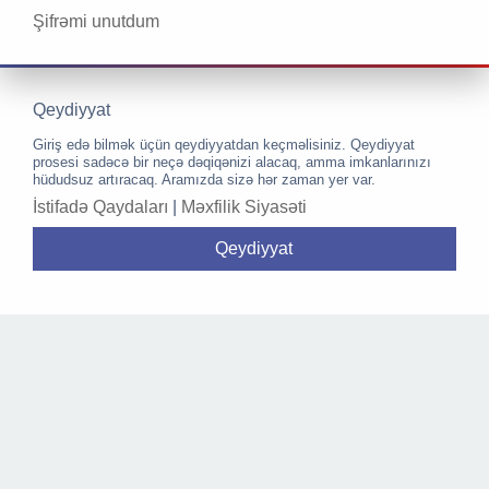
Şifrəmi unutdum
Qeydiyyat
Giriş edə bilmək üçün qeydiyyatdan keçməlisiniz. Qeydiyyat
prosesi sadəcə bir neçə dəqiqənizi alacaq, amma imkanlarınızı
hüdudsuz artıracaq. Aramızda sizə hər zaman yer var.
İstifadə Qaydaları
|
Məxfilik Siyasəti
Qeydiyyat