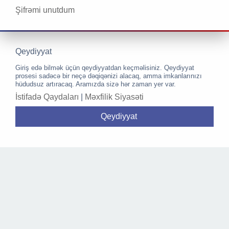
Şifrəmi unutdum
Qeydiyyat
Giriş edə bilmək üçün qeydiyyatdan keçməlisiniz. Qeydiyyat
prosesi sadəcə bir neçə dəqiqənizi alacaq, amma imkanlarınızı
hüdudsuz artıracaq. Aramızda sizə hər zaman yer var.
İstifadə Qaydaları
|
Məxfilik Siyasəti
Qeydiyyat