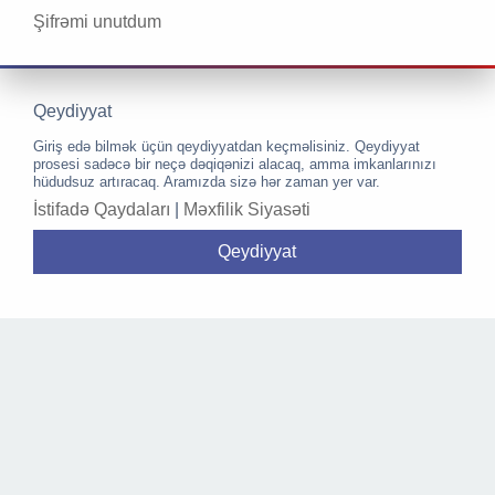
Şifrəmi unutdum
Qeydiyyat
Giriş edə bilmək üçün qeydiyyatdan keçməlisiniz. Qeydiyyat
prosesi sadəcə bir neçə dəqiqənizi alacaq, amma imkanlarınızı
hüdudsuz artıracaq. Aramızda sizə hər zaman yer var.
İstifadə Qaydaları
|
Məxfilik Siyasəti
Qeydiyyat