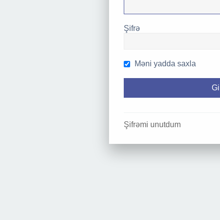
Şifrə
Məni yadda saxla
Şifrəmi unutdum