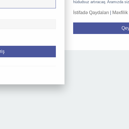
hüdudsuz artıracaq. Aramızda siz
İstifadə Qaydaları
|
Məxfilik
Qey