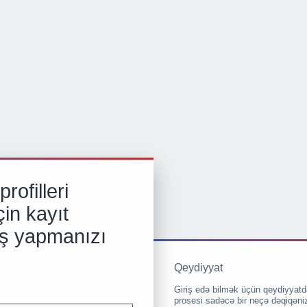
rofilleri
in kayıt
iş yapmanızı
Qeydiyyat
Giriş edə bilmək üçün qeydiyyatd
prosesi sadəcə bir neçə dəqiqəni