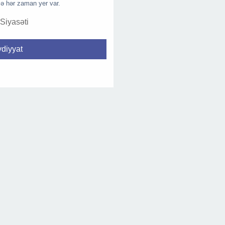
ə hər zaman yer var.
 Siyasəti
diyyat