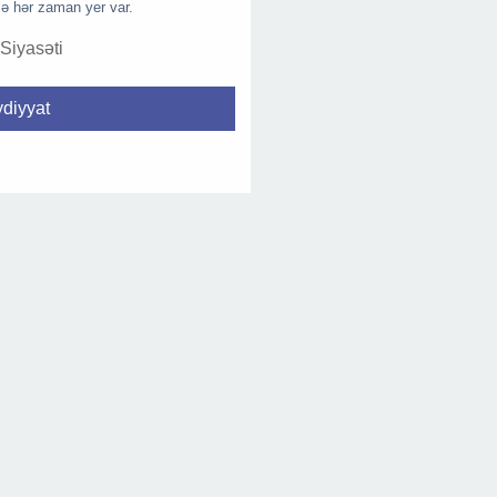
ə hər zaman yer var.
 Siyasəti
diyyat