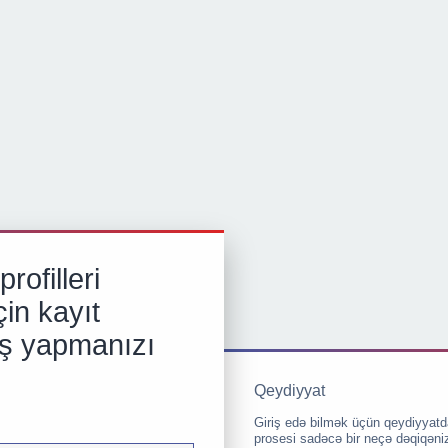
rofilleri
in kayıt
iş yapmanızı
Qeydiyyat
Giriş edə bilmək üçün qeydiyyatd
prosesi sadəcə bir neçə dəqiqəni