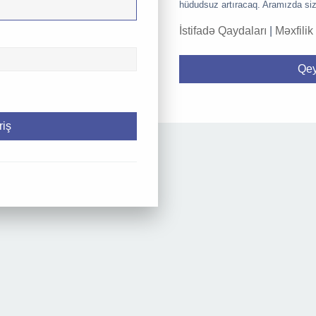
hüdudsuz artıracaq. Aramızda siz
İstifadə Qaydaları
|
Məxfilik
Qey