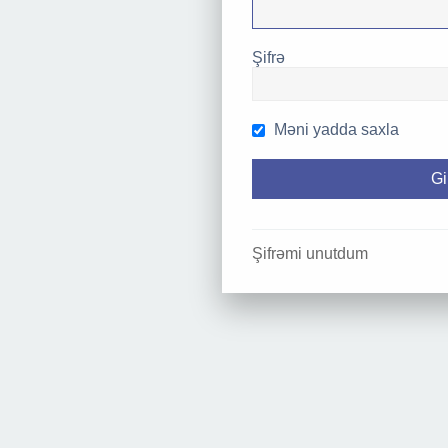
Şifrə
Məni yadda saxla
Şifrəmi unutdum