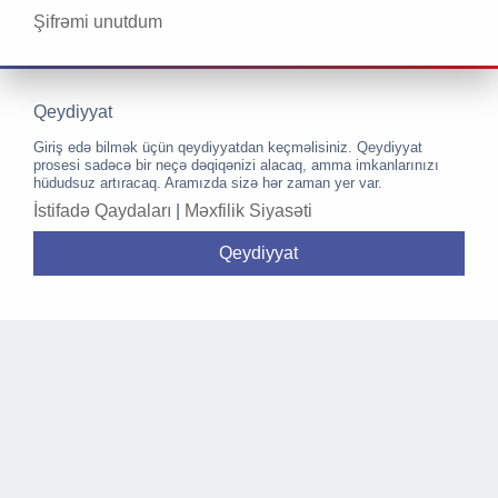
Şifrəmi unutdum
Qeydiyyat
Giriş edə bilmək üçün qeydiyyatdan keçməlisiniz. Qeydiyyat
prosesi sadəcə bir neçə dəqiqənizi alacaq, amma imkanlarınızı
hüdudsuz artıracaq. Aramızda sizə hər zaman yer var.
İstifadə Qaydaları
|
Məxfilik Siyasəti
Qeydiyyat