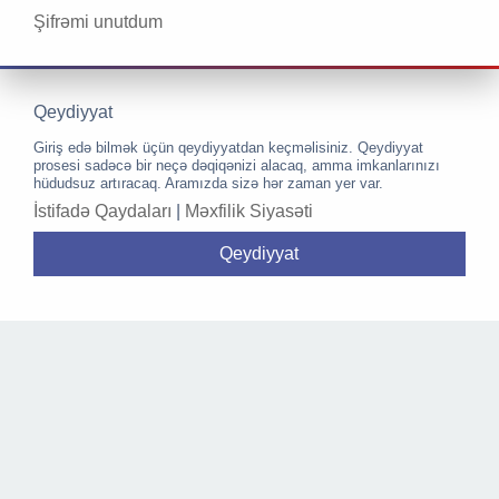
Şifrəmi unutdum
Qeydiyyat
Giriş edə bilmək üçün qeydiyyatdan keçməlisiniz. Qeydiyyat
prosesi sadəcə bir neçə dəqiqənizi alacaq, amma imkanlarınızı
hüdudsuz artıracaq. Aramızda sizə hər zaman yer var.
İstifadə Qaydaları
|
Məxfilik Siyasəti
Qeydiyyat