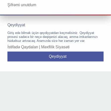
Şifrəmi unutdum
Qeydiyyat
Giriş edə bilmək üçün qeydiyyatdan keçməlisiniz. Qeydiyyat
prosesi sadəcə bir neçə dəqiqənizi alacaq, amma imkanlarınızı
hüdudsuz artıracaq. Aramızda sizə hər zaman yer var.
İstifadə Qaydaları
|
Məxfilik Siyasəti
Qeydiyyat