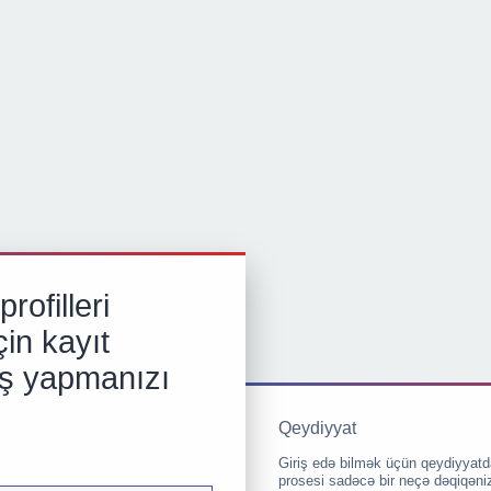
rofilleri
in kayıt
iş yapmanızı
Qeydiyyat
Giriş edə bilmək üçün qeydiyyatd
prosesi sadəcə bir neçə dəqiqəni