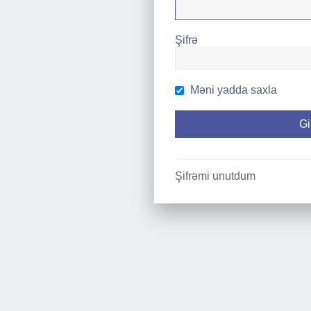
Şifrə
Məni yadda saxla
Şifrəmi unutdum