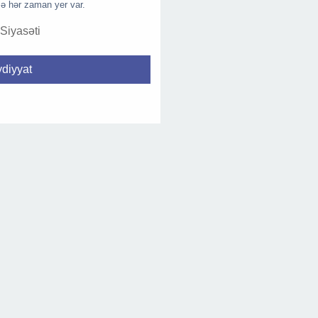
ə hər zaman yer var.
 Siyasəti
diyyat