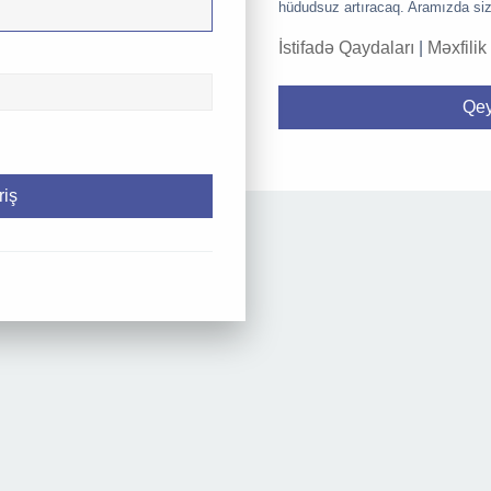
hüdudsuz artıracaq. Aramızda siz
İstifadə Qaydaları
|
Məxfilik
Qey