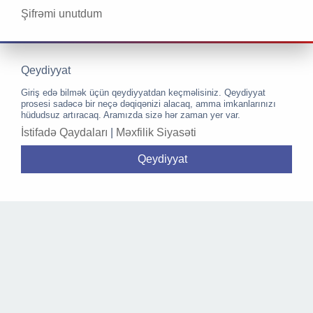
Şifrəmi unutdum
Qeydiyyat
Giriş edə bilmək üçün qeydiyyatdan keçməlisiniz. Qeydiyyat
prosesi sadəcə bir neçə dəqiqənizi alacaq, amma imkanlarınızı
hüdudsuz artıracaq. Aramızda sizə hər zaman yer var.
İstifadə Qaydaları
|
Məxfilik Siyasəti
Qeydiyyat