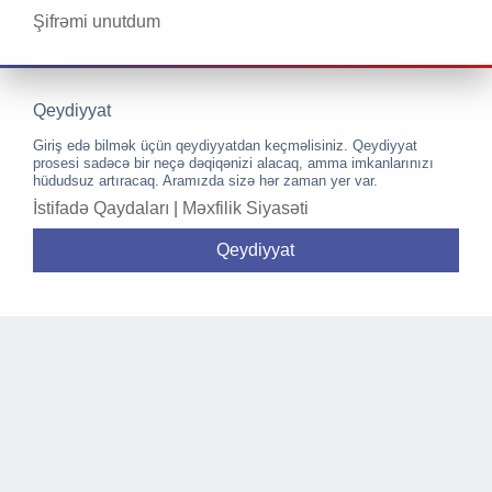
Şifrəmi unutdum
Qeydiyyat
Giriş edə bilmək üçün qeydiyyatdan keçməlisiniz. Qeydiyyat
prosesi sadəcə bir neçə dəqiqənizi alacaq, amma imkanlarınızı
hüdudsuz artıracaq. Aramızda sizə hər zaman yer var.
İstifadə Qaydaları
|
Məxfilik Siyasəti
Qeydiyyat