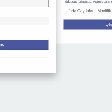
hüdudsuz artıracaq. Aramızda siz
İstifadə Qaydaları
|
Məxfilik
Qey