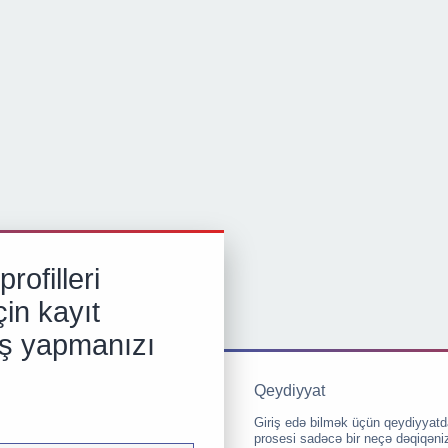
rofilleri
in kayıt
iş yapmanızı
Qeydiyyat
Giriş edə bilmək üçün qeydiyyatd
prosesi sadəcə bir neçə dəqiqəni