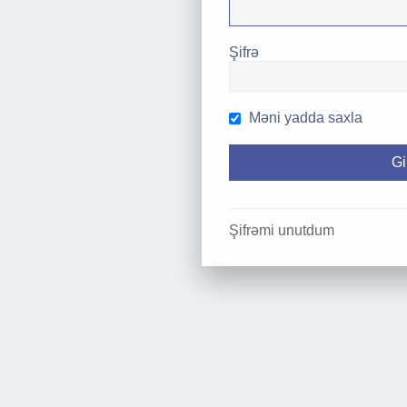
Şifrə
Məni yadda saxla
Şifrəmi unutdum