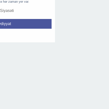
ə hər zaman yer var.
 Siyasəti
diyyat