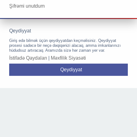
Şifrəmi unutdum
Qeydiyyat
Giriş edə bilmək üçün qeydiyyatdan keçməlisiniz. Qeydiyyat
prosesi sadəcə bir neçə dəqiqənizi alacaq, amma imkanlarınızı
hüdudsuz artıracaq. Aramızda sizə hər zaman yer var.
İstifadə Qaydaları
|
Məxfilik Siyasəti
Qeydiyyat