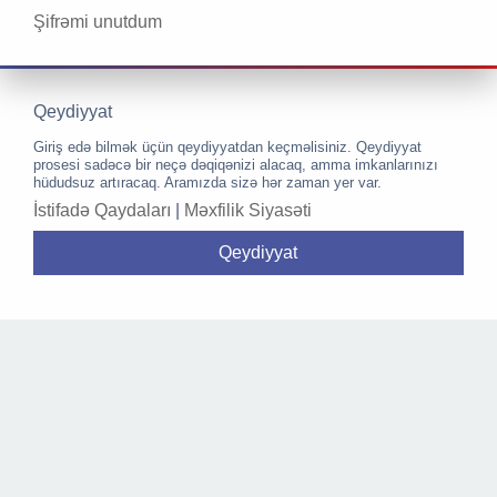
Şifrəmi unutdum
Qeydiyyat
Giriş edə bilmək üçün qeydiyyatdan keçməlisiniz. Qeydiyyat
prosesi sadəcə bir neçə dəqiqənizi alacaq, amma imkanlarınızı
hüdudsuz artıracaq. Aramızda sizə hər zaman yer var.
İstifadə Qaydaları
|
Məxfilik Siyasəti
Qeydiyyat